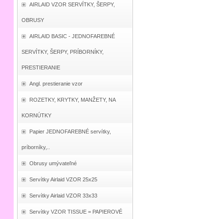
AIRLAID VZOR SERVÍTKY, ŠERPY,
OBRUSY
AIRLAID BASIC - JEDNOFAREBNÉ
SERVÍTKY, ŠERPY, PRÍBORNÍKY,
PRESTIERANIE
Angl. prestieranie vzor
ROZETKY, KRYTKY, MANŽETY, NA
KORNÚTKY
Papier JEDNOFAREBNÉ servítky,
príborníky,..
Obrusy umývateľné
Servítky Airlaid VZOR 25x25
Servítky Airlaid VZOR 33x33
Servítky VZOR TISSUE = PAPIEROVÉ