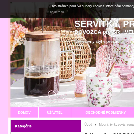
Táto stránka používa súbory cookies, ktoré nám pomáhaj
nájdete tu.
SERVÍTKY, P
DOVOZCA pre SR +V
Exkluzívny štýl v prestier
DOMOV
UŽÍVATEĽ
OBCHODNÉ PODMIENKY
Úvod
/
Modrá, tyrkysová, aqua
Kategórie