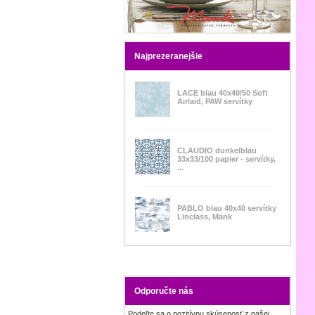
Najprezeranejšie
LACE blau 40x40/50 Soft
Airlaid, PAW servítky
CLAUDIO dunkelblau
33x33/100 papier - servítky,
...
PABLO blau 40x40 servítky
Linclass, Mank
Odporučte nás
Podeľte sa o pozitívnu skúsenosť z našej