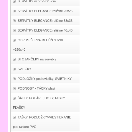
SERVÍTKY vzor 25x25 cm
SERVÍTKY ELEGANCE reliéfne 25x25
SERVÍTKY ELEGANCE reliéfne 33x33
SERVÍTKY ELEGANCE reliéfne 40x40
OBRUS-ŠERPA-BEHÚŇ 90x90
+150x40
STOJANČEKY na servítky
SVIEČKY
PODLOŽKY pod sviečky, SVIETNIKY
PODNOSY - TÁCKY plast
ŠÁLKY, POHÁRE, DÓZY, MISKY,
FĽAŠKY
TAŠKY, PODLOŽKY/PRESTIERANIE
pod taniere PVC