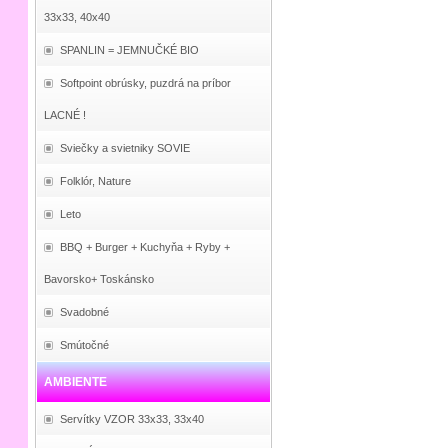
33x33, 40x40
SPANLIN = JEMNUČKÉ BIO
Softpoint obrúsky, puzdrá na príbor
LACNÉ !
Sviečky a svietniky SOVIE
Folklór, Nature
Leto
BBQ + Burger + Kuchyňa + Ryby +
Bavorsko+ Toskánsko
Svadobné
Smútočné
AMBIENTE
Servítky VZOR 33x33, 33x40