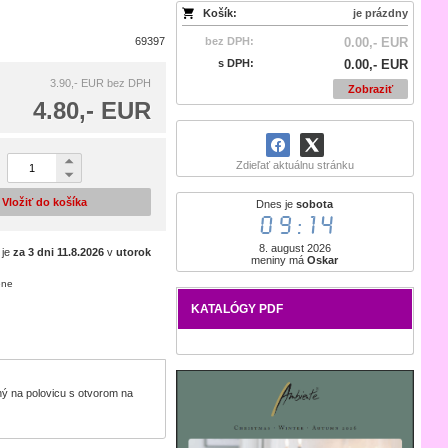
Košík:
je prázdny
69397
bez DPH:
0.00,- EUR
s DPH:
0.00,- EUR
3.90,- EUR
bez DPH
Zobraziť
4.80,- EUR
Zdieľať aktuálnu stránku
Vložiť do košíka
Dnes je
sobota
09:14
8. august 2026
 je
za 3 dni
11.8.2026
v
utorok
meniny má
Oskar
ene
KATALÓGY PDF
ený na polovicu s otvorom na