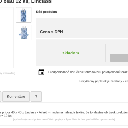
 blau 12 ks, Linclass
Kód produktu
Cena s DPH
skladom
Predpokladané doručenie tohto tovaru pri objednaní teraz
ný charakter)
Recyklačný poplatok je zarátaný v c
Komentáre
?
 príbor 40 x 40 z Linclass - Airlaid = moderná náhrada textilu. Je to vlastne obrúsok prelož
e = 12 ks.
(vyhradzujeme si právo meniť tieto popisy a špecifikácie bez predošlého upozornenia)