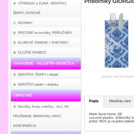
Príborníky GIORGIO
VÝPREDAJ a ZĽAVA : SERVÍTKY,
ŠERPY, OSTATNÉ
NOVINKY
PRSTENE na servítky, PRÍRUČNÍKY
KLUBOVÉ TANIERE + SVIETNIKY
ÚLOŽNÉ KRABICE
SVADOBNÉ - VALENTÍN-SRDIEČKA
SERVÍTKY, ŠERPY z Airlaid
(obrázky majú len ilustrač
SERVÍTKY papier + doplnky
CIRKEVNÉ
Popis
História cien
Servítky, šerpy, sviečky,...na 1. SV.
Mank Sovie Home, DE.
PRIJÍMANIE, BIRMOVKU, KRST,
Luxusné púzdra - príborníky na
príbor. MOC je za jedno baleni
KONFIRMÁCIA