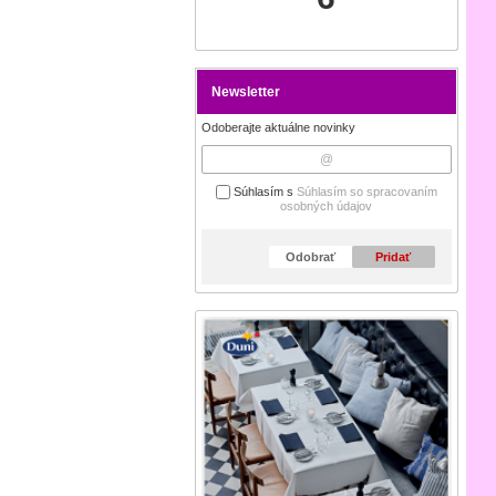
Newsletter
Odoberajte aktuálne novinky
Súhlasím s
Súhlasím so spracovaním
osobných údajov
Odobrať
Pridať