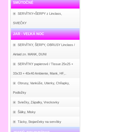
SMÚTOČNÉ
SERVÍTKY+ŠERPY z Linclass,
SVIEČKY
JAR - VEĽKÁ NOC
SERVÍTKY, ŠERPY, OBRUSY Linclass /
Airlaid zn. MANK, DUNI
SERVÍTKY papierové / Tissue 25x25 +
33x33 + 40x40 Ambiente, Mank, HF,..
Obrusy, Vankúše, Utierky, Chňapky,
Podložky
Sviečky, Zápalky, Vreckovky
Šálky, Misky
Tácky, Stojančeky na servítky