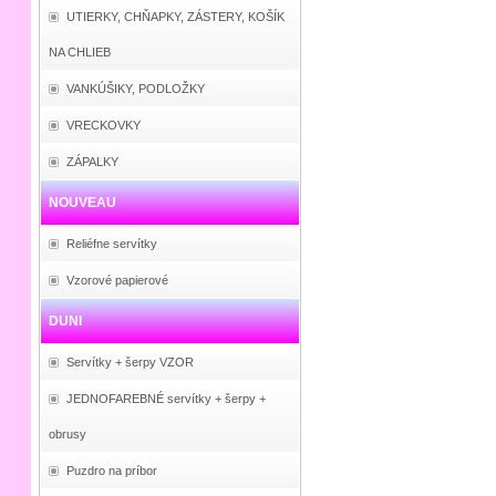
UTIERKY, CHŇAPKY, ZÁSTERY, KOŠÍK
NA CHLIEB
VANKÚŠIKY, PODLOŽKY
VRECKOVKY
ZÁPALKY
NOUVEAU
Reliéfne servítky
Vzorové papierové
DUNI
Servítky + šerpy VZOR
JEDNOFAREBNÉ servítky + šerpy +
obrusy
Puzdro na príbor