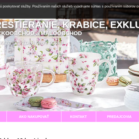
ú poskytovať služby. Používaním našich služieb vyjadrujete súhlas s používaním súborov 
RESTIERANIE, KRABICE, EXKL
EĽKOOBCHOD a MALOOBCHOD
aní KAŽDÝ TÝŽDEŇ NOVÝ TOVAR
AKO NAKUPOVAŤ
KONTAKT
PREDAJCOVIA