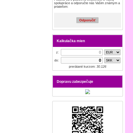
spolupráce a odporučte nás Vašim známym a
priateľom:
Odporučiť
Kalkulačka mien
z:
do:
prerátané kurzom:
30.126
Dopravu zabezpečuje