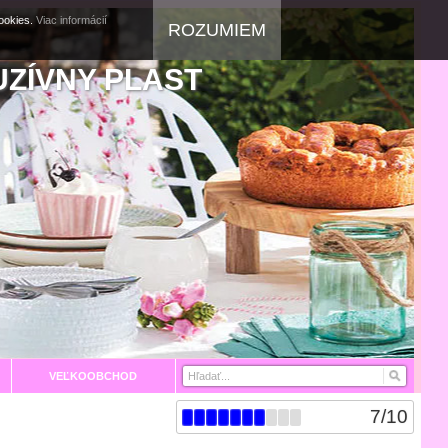
cookies.
Viac informácií
ROZUMIEM
UZÍVNY PLAST
VEĽKOOBCHOD
7
/
10