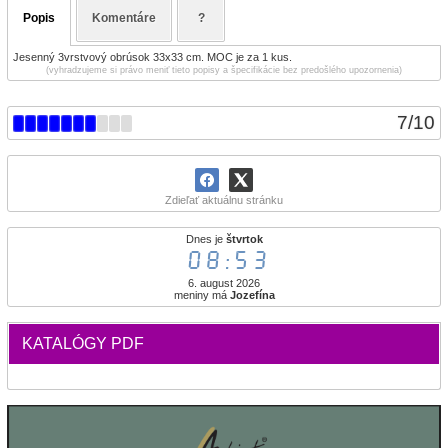
Popis
Komentáre
?
Jesenný 3vrstvový obrúsok 33x33 cm. MOC je za 1 kus.
(vyhradzujeme si právo meniť tieto popisy a špecifikácie bez predošlého upozornenia)
7
/
10
Zdieľať aktuálnu stránku
Dnes je
štvrtok
08:53
6. august 2026
meniny má
Jozefína
KATALÓGY PDF