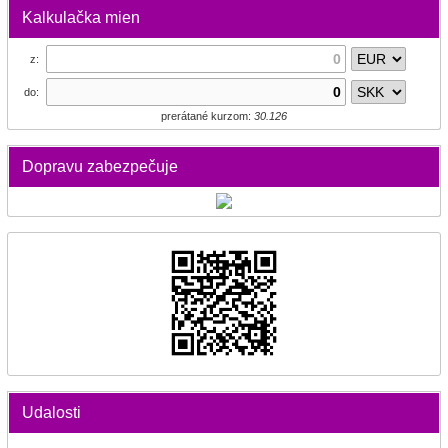
Kalkulačka mien
z:
do:
prerátané kurzom:
30.126
Dopravu zabezpečuje
Udalosti