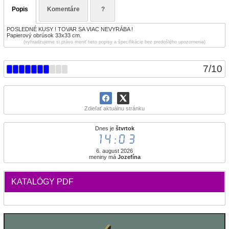
Popis
Komentáre
?
POSLEDNÉ KUSY ! TOVAR SA VIAC NEVYRÁBA !
Papierový obrúsok 33x33 cm.
(vyhradzujeme si právo meniť tieto popisy a špecifikácie bez predošlého upozornenia)
7
/
10
Zdieľať aktuálnu stránku
Dnes je
štvrtok
14:03
6. august 2026
meniny má
Jozefína
KATALÓGY PDF