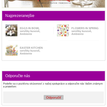
Najprezeranejšie
EGGS IN BOWL
FLOWERS IN SPRING
servítky kusové,
servítky kusové,
Ambiente
Ambiente
EASTER KITCHEN
servítky kusové,
Ambiente
Odporučte nás
Podeľte sa o pozitívnu skúsenosť z našej spolupráce a odporučte nás Vašim známym
a priateľom:
Odporučiť