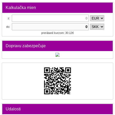
Kalkulačka mien
z:
do:
prerátané kurzom:
30.126
Dopravu zabezpečuje
Udalosti