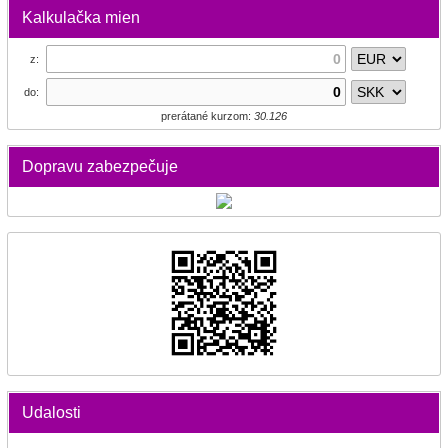
Kalkulačka mien
z:
do:
prerátané kurzom:
30.126
Dopravu zabezpečuje
Udalosti