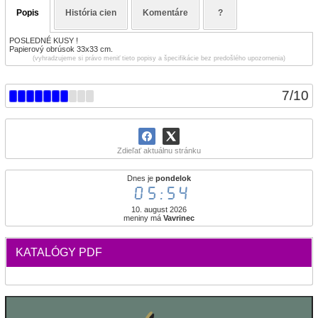
Popis
História cien
Komentáre
?
POSLEDNÉ KUSY !
Papierový obrúsok 33x33 cm.
(vyhradzujeme si právo meniť tieto popisy a špecifikácie bez predošlého upozornenia)
7
/
10
Zdieľať aktuálnu stránku
Dnes je
pondelok
05:54
10. august 2026
meniny má
Vavrinec
KATALÓGY PDF