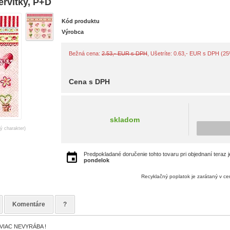
rvítky, P+D
Kód produktu
Výrobca
Bežná cena:
2.53,- EUR s DPH
, Ušetríte: 0.63,- EUR s DPH (2
Cena s DPH
skladom
ný charakter)
Predpokladané doručenie tohto tovaru pri objednaní teraz 
pondelok
Recyklačný poplatok je zarátaný v c
Komentáre
?
VIAC NEVYRÁBA !