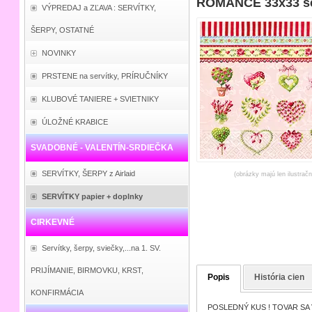
ROMANCE 33x33 se
VÝPREDAJ a ZĽAVA : SERVÍTKY,
ŠERPY, OSTATNÉ
NOVINKY
PRSTENE na servítky, PRÍRUČNÍKY
KLUBOVÉ TANIERE + SVIETNIKY
ÚLOŽNÉ KRABICE
SVADOBNÉ - VALENTÍN-SRDIEČKA
SERVÍTKY, ŠERPY z Airlaid
(obrázky majú len ilustrač
SERVÍTKY papier + doplnky
CIRKEVNÉ
Servítky, šerpy, sviečky,...na 1. SV.
PRIJÍMANIE, BIRMOVKU, KRST,
Popis
História cien
KONFIRMÁCIA
POSLEDNÝ KUS ! TOVAR SA 