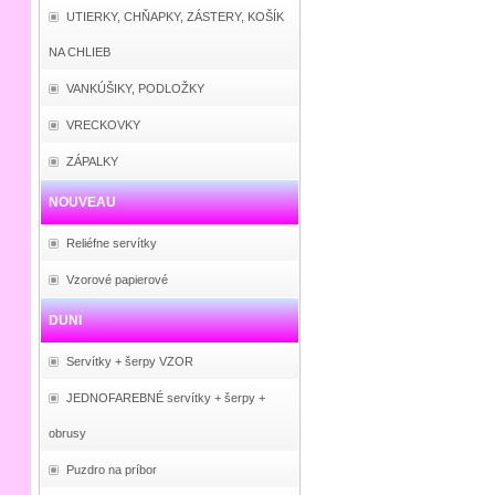
UTIERKY, CHŇAPKY, ZÁSTERY, KOŠÍK
NA CHLIEB
VANKÚŠIKY, PODLOŽKY
VRECKOVKY
ZÁPALKY
NOUVEAU
Reliéfne servítky
Vzorové papierové
DUNI
Servítky + šerpy VZOR
JEDNOFAREBNÉ servítky + šerpy +
obrusy
Puzdro na príbor