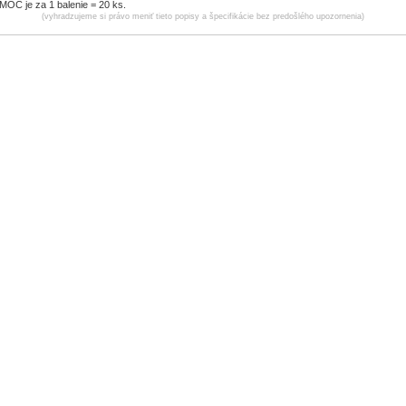
MOC je za 1 balenie = 20 ks.
(vyhradzujeme si právo meniť tieto popisy a špecifikácie bez predošlého upozornenia)