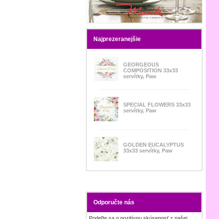
Najprezeranejšie
GEORGEOUS
COMPOSITION 33x33
servítky, Paw
SPECIAL FLOWERS 33x33
servítky, Paw
GOLDEN EUCALYPTUS
33x33 servítky, Paw
Odporučte nás
Podeľte sa o pozitívnu skúsenosť z našej