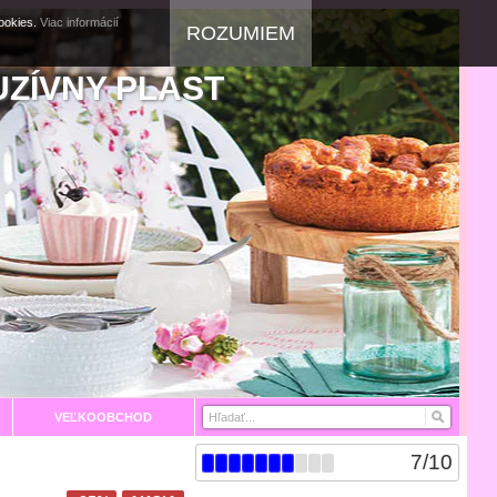
cookies.
Viac informácií
ROZUMIEM
UZÍVNY PLAST
VEĽKOOBCHOD
7
/
10