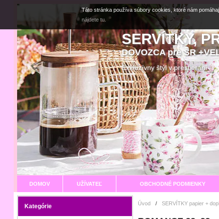
Táto stránka používa súbory cookies, ktoré nám pomáhaj
nájdete tu.
SERVÍTKY, P
DOVOZCA pre SR +V
Exkluzívny štýl v prestier
DOMOV
UŽÍVATEĽ
OBCHODNÉ PODMIENKY
Úvod
/
SERVÍTKY papier + dop
Kategórie