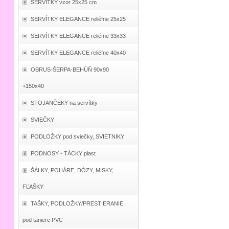
SERVÍTKY vzor 25x25 cm
SERVÍTKY ELEGANCE reliéfne 25x25
SERVÍTKY ELEGANCE reliéfne 33x33
SERVÍTKY ELEGANCE reliéfne 40x40
OBRUS-ŠERPA-BEHÚŇ 90x90
+150x40
STOJANČEKY na servítky
SVIEČKY
PODLOŽKY pod sviečky, SVIETNIKY
PODNOSY - TÁCKY plast
ŠÁLKY, POHÁRE, DÓZY, MISKY,
FĽAŠKY
TAŠKY, PODLOŽKY/PRESTIERANIE
pod taniere PVC