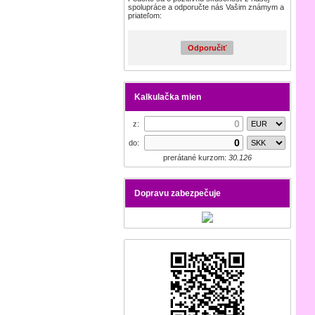
spolupráce a odporučte nás Vašim známym a
priateľom:
Odporučiť
Kalkulačka mien
z:
do:
prerátané kurzom:
30.126
Dopravu zabezpečuje