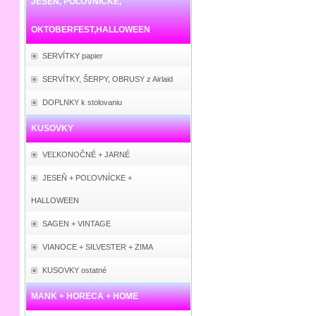
JESEŇ, POĽOVNÍCKE,
OKTOBERFEST,HALLOWEEN
SERVÍTKY papier
SERVÍTKY, ŠERPY, OBRUSY z Airlaid
DOPLNKY k stolovaniu
KUSOVKY
VEĽKONOČNÉ + JARNÉ
JESEŇ + POĽOVNÍCKE +
HALLOWEEN
SAGEN + VINTAGE
VIANOCE + SILVESTER + ZIMA
KUSOVKY ostatné
MANK + HORECA + HOME