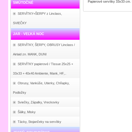
Papierové servítky 33x33 cm. 
SMÚTOČNÉ
SERVÍTKY+ŠERPY z Linclass,
SVIEČKY
JAR - VEĽKÁ NOC
SERVÍTKY, ŠERPY, OBRUSY Linclass /
Airlaid zn. MANK, DUNI
SERVÍTKY papierové / Tissue 25x25 +
33x33 + 40x40 Ambiente, Mank, HF,..
Obrusy, Vankúše, Utierky, Chňapky,
Podložky
Sviečky, Zápalky, Vreckovky
Šálky, Misky
Tácky, Stojančeky na servítky