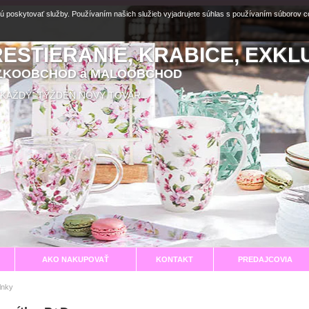
ú poskytovať služby. Používaním našich služieb vyjadrujete súhlas s používaním súborov 
RESTIERANIE, KRABICE, EXKL
EĽKOOBCHOD a MALOOBCHOD
aní KAŽDÝ TÝŽDEŇ NOVÝ TOVAR
AKO NAKUPOVAŤ
KONTAKT
PREDAJCOVIA
lnky