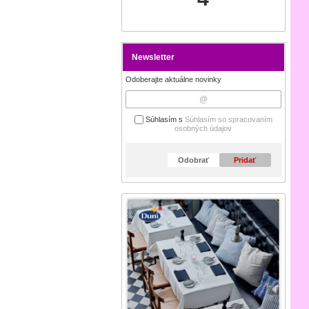
Newsletter
Odoberajte aktuálne novinky
Súhlasím s
Súhlasím so spracovaním
osobných údajov
Odobrať
Pridať