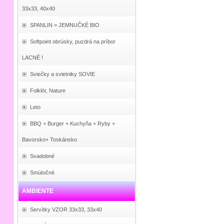
33x33, 40x40
SPANLIN = JEMNUČKÉ BIO
Softpoint obrúsky, puzdrá na príbor
LACNÉ !
Sviečky a svietniky SOVIE
Folklór, Nature
Leto
BBQ + Burger + Kuchyňa + Ryby +
Bavorsko+ Toskánsko
Svadobné
Smútočné
AMBIENTE
Servítky VZOR 33x33, 33x40