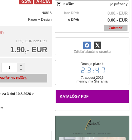
-25%
AKCIA
Košík:
je prázdny
LN0818
bez DPH:
0.00,- EUR
Paper + Design
s DPH:
0.00,- EUR
Zobraziť
5%)
1.55,- EUR
bez DPH
1.90,- EUR
Zdieľať aktuálnu stránku
Dnes je
piatok
23:47
7. august 2026
Vložiť do košíka
meniny má
Štefánia
je
za 3 dni
10.8.2026
v
KATALÓGY PDF
ene