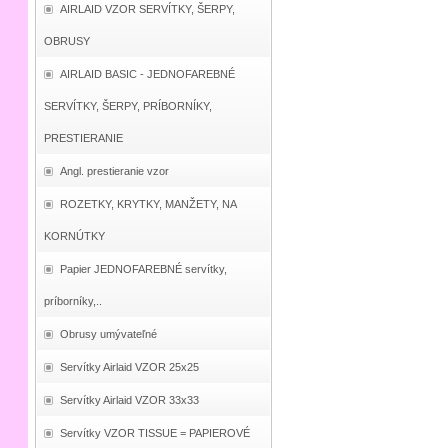
AIRLAID VZOR SERVÍTKY, ŠERPY,
OBRUSY
AIRLAID BASIC - JEDNOFAREBNÉ
SERVÍTKY, ŠERPY, PRÍBORNÍKY,
PRESTIERANIE
Angl. prestieranie vzor
ROZETKY, KRYTKY, MANŽETY, NA
KORNÚTKY
Papier JEDNOFAREBNÉ servítky,
príborníky,..
Obrusy umývateľné
Servítky Airlaid VZOR 25x25
Servítky Airlaid VZOR 33x33
Servítky VZOR TISSUE = PAPIEROVÉ