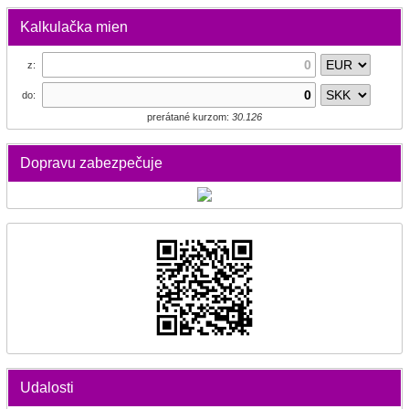
Kalkulačka mien
z:
do:
prerátané kurzom:
30.126
Dopravu zabezpečuje
Udalosti