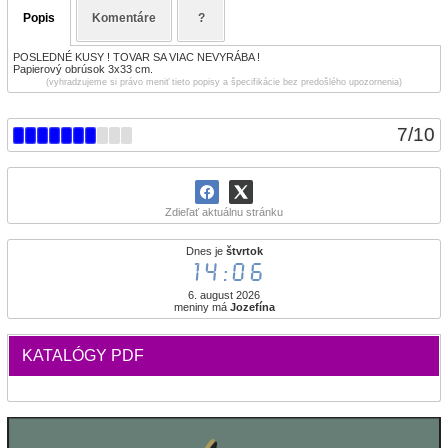
Popis
Komentáre
?
POSLEDNÉ KUSY ! TOVAR SA VIAC NEVYRÁBA !
Papierový obrúsok 3x33 cm.
(vyhradzujeme si právo meniť tieto popisy a špecifikácie bez predošlého upozornenia)
7
/
10
Zdieľať aktuálnu stránku
Dnes je
štvrtok
14:06
6. august 2026
meniny má
Jozefína
KATALÓGY PDF