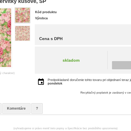
ervítky kusové, SP
Kód produktu
Výrobca
Cena s DPH
skladom
ný charakter)
Predpokladané doručenie tohto tovaru pri objednaní teraz 
pondelok
Recyklačný poplatok je zarátaný v c
Komentáre
?
(vyhradzujeme si právo meniť tieto popisy a špecifikácie bez predošlého upozornenia)