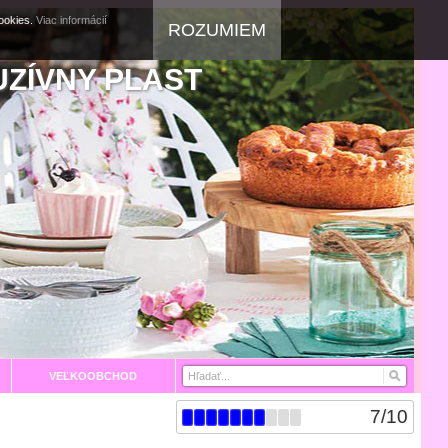
cookies.
Viac informácií
ROZUMIEM
UZÍVNY PLAST
VEĽKOOBCHOD
7
/
10