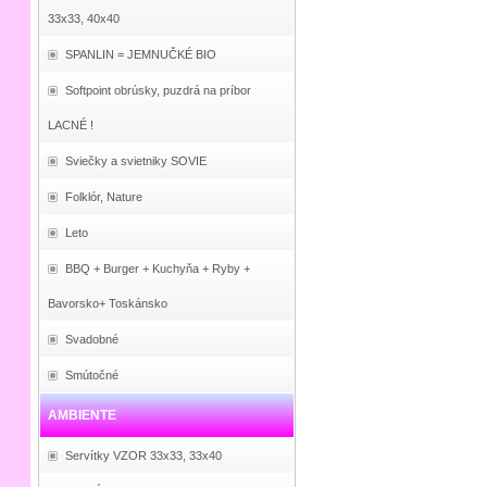
33x33, 40x40
SPANLIN = JEMNUČKÉ BIO
Softpoint obrúsky, puzdrá na príbor
LACNÉ !
Sviečky a svietniky SOVIE
Folklór, Nature
Leto
BBQ + Burger + Kuchyňa + Ryby +
Bavorsko+ Toskánsko
Svadobné
Smútočné
AMBIENTE
Servítky VZOR 33x33, 33x40