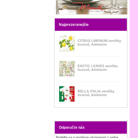
Najprezeranejšie
CITRUS LIMONUM servítky
kusové, Ambiente
EXOTIC LEAVES servítky
kusové, Ambiente
BELLA ITALIA servítky
kusové, Ambiente
Odporučte nás
Podeľte sa o pozitívnu skúsenosť z našej