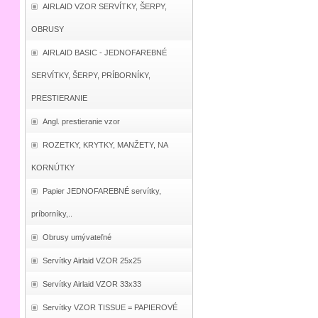
AIRLAID VZOR SERVÍTKY, ŠERPY,
OBRUSY
AIRLAID BASIC - JEDNOFAREBNÉ
SERVÍTKY, ŠERPY, PRÍBORNÍKY,
PRESTIERANIE
Angl. prestieranie vzor
ROZETKY, KRYTKY, MANŽETY, NA
KORNÚTKY
Papier JEDNOFAREBNÉ servítky,
príborníky,..
Obrusy umývateľné
Servítky Airlaid VZOR 25x25
Servítky Airlaid VZOR 33x33
Servítky VZOR TISSUE = PAPIEROVÉ