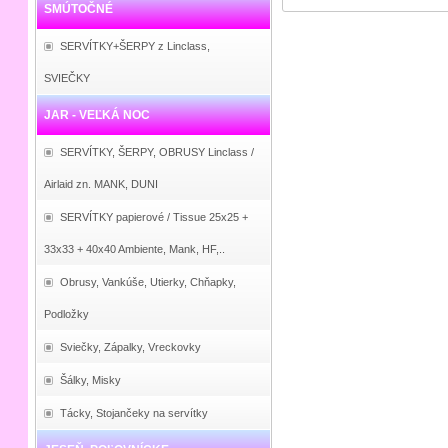
SMÚTOČNÉ
SERVÍTKY+ŠERPY z Linclass,
SVIEČKY
JAR - VEĽKÁ NOC
SERVÍTKY, ŠERPY, OBRUSY Linclass /
Airlaid zn. MANK, DUNI
SERVÍTKY papierové / Tissue 25x25 +
33x33 + 40x40 Ambiente, Mank, HF,..
Obrusy, Vankúše, Utierky, Chňapky,
Podložky
Sviečky, Zápalky, Vreckovky
Šálky, Misky
Tácky, Stojančeky na servítky