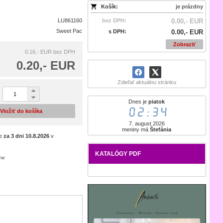
Košík:
je prázdny
LU861160
bez DPH:
0.00,- EUR
Sweet Pac
s DPH:
0.00,- EUR
Zobraziť
0.16,- EUR
bez DPH
0.20,- EUR
Zdieľať aktuálnu stránku
Dnes je
piatok
02:34
Vložiť do košíka
7. august 2026
meniny má
Štefánia
je
za 3 dni
10.8.2026
v
KATALÓGY PDF
ene