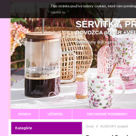
Táto stránka používa súbory cookies, ktoré nám pomáhaj
nájdete tu.
SERVÍTKY, P
DOVOZCA pre SR +V
Exkluzívny štýl v prestier
DOMOV
UŽÍVATEĽ
OBCHODNÉ PODMIENKY
Úvod
/
KUSOVKY ostatné
Kategórie