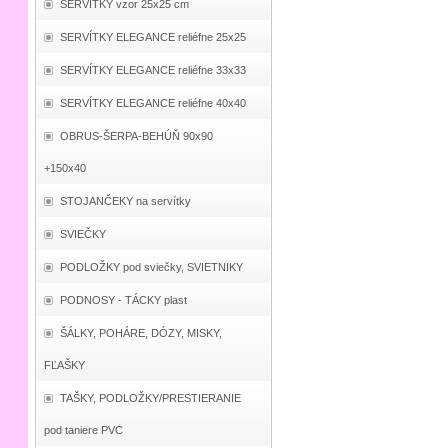
SERVÍTKY vzor 25x25 cm
SERVÍTKY ELEGANCE reliéfne 25x25
SERVÍTKY ELEGANCE reliéfne 33x33
SERVÍTKY ELEGANCE reliéfne 40x40
OBRUS-ŠERPA-BEHÚŇ 90x90
+150x40
STOJANČEKY na servítky
SVIEČKY
PODLOŽKY pod sviečky, SVIETNIKY
PODNOSY - TÁCKY plast
ŠÁLKY, POHÁRE, DÓZY, MISKY,
FĽAŠKY
TAŠKY, PODLOŽKY/PRESTIERANIE
pod taniere PVC