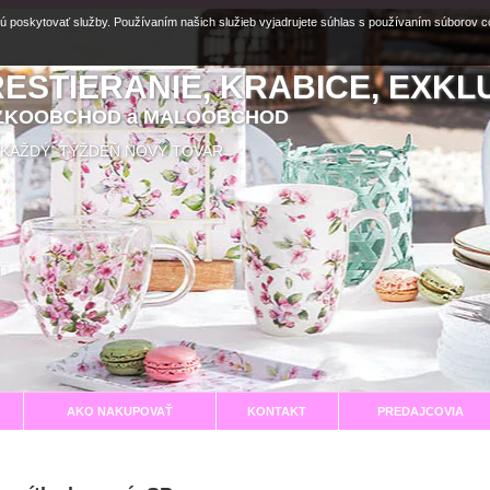
ú poskytovať služby. Používaním našich služieb vyjadrujete súhlas s používaním súborov 
RESTIERANIE, KRABICE, EXKL
EĽKOOBCHOD a MALOOBCHOD
aní KAŽDÝ TÝŽDEŇ NOVÝ TOVAR
AKO NAKUPOVAŤ
KONTAKT
PREDAJCOVIA