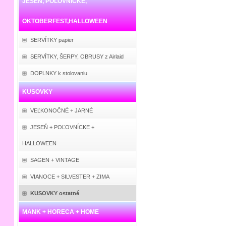
JESEŇ, POĽOVNÍCKE,
OKTOBERFEST,HALLOWEEN
SERVÍTKY papier
SERVÍTKY, ŠERPY, OBRUSY z Airlaid
DOPLNKY k stolovaniu
KUSOVKY
VEĽKONOČNÉ + JARNÉ
JESEŇ + POĽOVNÍCKE +
HALLOWEEN
SAGEN + VINTAGE
VIANOCE + SILVESTER + ZIMA
KUSOVKY ostatné
MANK + HORECA + HOME