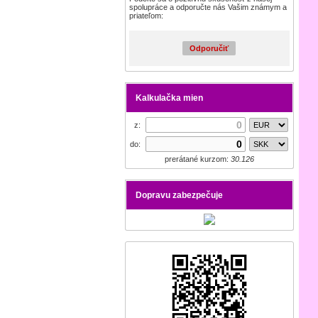
spolupráce a odporučte nás Vašim známym a
priateľom:
Odporučiť
Kalkulačka mien
z:
do:
prerátané kurzom:
30.126
Dopravu zabezpečuje