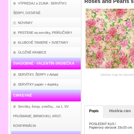
Roses and Pearls s
VÝPREDAJ a ZĽAVA : SERVÍTKY,
ŠERPY, OSTATNÉ
NOVINKY
PRSTENE na servítky, PRÍRUČNÍKY
KLUBOVÉ TANIERE + SVIETNIKY
ÚLOŽNÉ KRABICE
SVADOBNÉ - VALENTÍN-SRDIEČKA
SERVÍTKY, ŠERPY z Airlaid
(obrázky majú len ilustrač
SERVÍTKY papier + doplnky
CIRKEVNÉ
Servítky, šerpy, sviečky,...na 1. SV.
Popis
História cien
PRIJÍMANIE, BIRMOVKU, KRST,
POSLEDNÝ KUS !
KONFIRMÁCIA
Papierový obrúsok 33x33 cm.