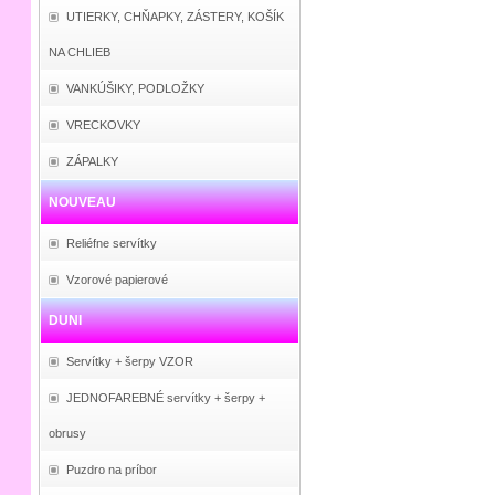
UTIERKY, CHŇAPKY, ZÁSTERY, KOŠÍK
NA CHLIEB
VANKÚŠIKY, PODLOŽKY
VRECKOVKY
ZÁPALKY
NOUVEAU
Reliéfne servítky
Vzorové papierové
DUNI
Servítky + šerpy VZOR
JEDNOFAREBNÉ servítky + šerpy +
obrusy
Puzdro na príbor