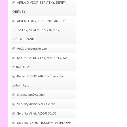
AIRLAID VZOR SERVÍTKY, ŠERPY,
OBRUSY
AIRLAID BASIC - JEDNOFAREBNÉ
SERVÍTKY, ŠERPY, PRÍBORNÍKY,
PRESTIERANIE
Angl. prestieranie vzor
ROZETKY, KRYTKY, MANŽETY, NA
KORNÚTKY
Papier JEDNOFAREBNÉ servítky,
príborníky,..
Obrusy umývateľné
Servítky Airlaid VZOR 25x25
Servítky Airlaid VZOR 33x33
Servítky VZOR TISSUE = PAPIEROVÉ