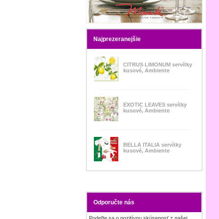
Najprezeranejšie
CITRUS LIMONUM servítky
kusové, Ambiente
EXOTIC LEAVES servítky
kusové, Ambiente
BELLA ITALIA servítky
kusové, Ambiente
Odporučte nás
Podeľte sa o pozitívnu skúsenosť z našej