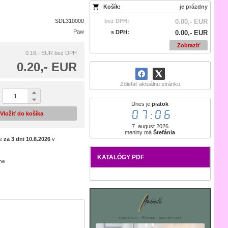
Košík:
je prázdny
SDL310000
bez DPH:
0.00,- EUR
Paw
s DPH:
0.00,- EUR
Zobraziť
0.16,- EUR
bez DPH
0.20,- EUR
Zdieľať aktuálnu stránku
Dnes je
piatok
07:06
Vložiť do košíka
7. august 2026
meniny má
Štefánia
je
za 3 dni
10.8.2026
v
KATALÓGY PDF
ene