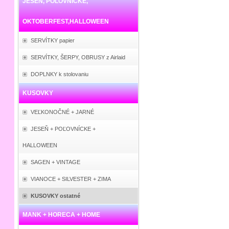
JESEŇ, POĽOVNÍCKE,
OKTOBERFEST,HALLOWEEN
SERVÍTKY papier
SERVÍTKY, ŠERPY, OBRUSY z Airlaid
DOPLNKY k stolovaniu
KUSOVKY
VEĽKONOČNÉ + JARNÉ
JESEŇ + POĽOVNÍCKE +
HALLOWEEN
SAGEN + VINTAGE
VIANOCE + SILVESTER + ZIMA
KUSOVKY ostatné
MANK + HORECA + HOME