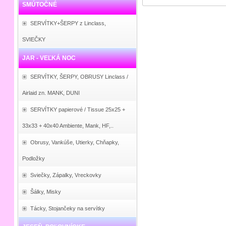
SMÚTOČNÉ
SERVÍTKY+ŠERPY z Linclass,
SVIEČKY
JAR - VEĽKÁ NOC
SERVÍTKY, ŠERPY, OBRUSY Linclass /
Airlaid zn. MANK, DUNI
SERVÍTKY papierové / Tissue 25x25 +
33x33 + 40x40 Ambiente, Mank, HF,..
Obrusy, Vankúše, Utierky, Chňapky,
Podložky
Sviečky, Zápalky, Vreckovky
Šálky, Misky
Tácky, Stojančeky na servítky