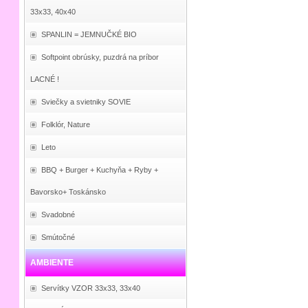
33x33, 40x40
SPANLIN = JEMNUČKÉ BIO
Softpoint obrúsky, puzdrá na príbor
LACNÉ !
Sviečky a svietniky SOVIE
Folklór, Nature
Leto
BBQ + Burger + Kuchyňa + Ryby +
Bavorsko+ Toskánsko
Svadobné
Smútočné
AMBIENTE
Servítky VZOR 33x33, 33x40