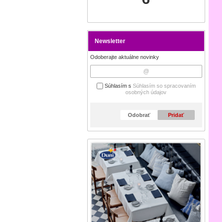
Newsletter
Odoberajte aktuálne novinky
Súhlasím s
Súhlasím so spracovaním
osobných údajov
Odobrať
Pridať