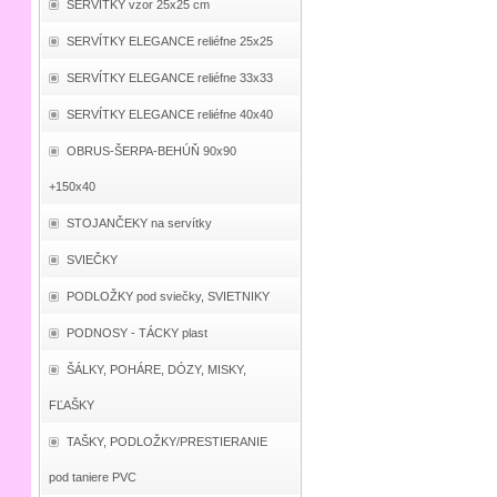
SERVÍTKY vzor 25x25 cm
SERVÍTKY ELEGANCE reliéfne 25x25
SERVÍTKY ELEGANCE reliéfne 33x33
SERVÍTKY ELEGANCE reliéfne 40x40
OBRUS-ŠERPA-BEHÚŇ 90x90
+150x40
STOJANČEKY na servítky
SVIEČKY
PODLOŽKY pod sviečky, SVIETNIKY
PODNOSY - TÁCKY plast
ŠÁLKY, POHÁRE, DÓZY, MISKY,
FĽAŠKY
TAŠKY, PODLOŽKY/PRESTIERANIE
pod taniere PVC