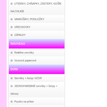
UTIERKY, CHŇAPKY, ZÁSTERY, KOŠÍK
NA CHLIEB
VANKÚŠIKY, PODLOŽKY
VRECKOVKY
ZÁPALKY
NOUVEAU
Reliéfne servítky
Vzorové papierové
DUNI
Servítky + šerpy VZOR
JEDNOFAREBNÉ servítky + šerpy +
obrusy
Puzdro na príbor