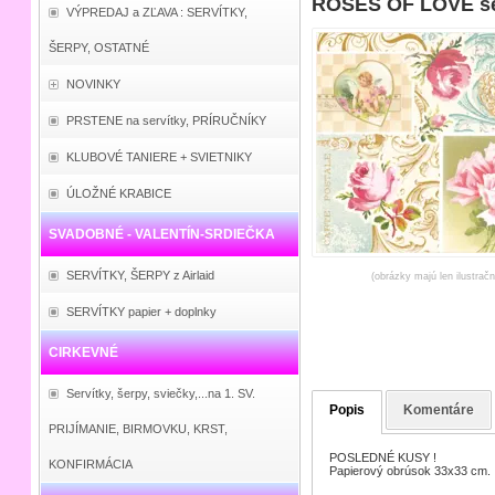
ROSES OF LOVE se
VÝPREDAJ a ZĽAVA : SERVÍTKY,
ŠERPY, OSTATNÉ
NOVINKY
PRSTENE na servítky, PRÍRUČNÍKY
KLUBOVÉ TANIERE + SVIETNIKY
ÚLOŽNÉ KRABICE
SVADOBNÉ - VALENTÍN-SRDIEČKA
SERVÍTKY, ŠERPY z Airlaid
(obrázky majú len ilustrač
SERVÍTKY papier + doplnky
CIRKEVNÉ
Servítky, šerpy, sviečky,...na 1. SV.
Popis
Komentáre
PRIJÍMANIE, BIRMOVKU, KRST,
POSLEDNÉ KUSY !
KONFIRMÁCIA
Papierový obrúsok 33x33 cm.