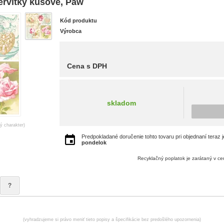
rvítky kusové, Paw
Kód produktu
Výrobca
Cena s DPH
skladom
ný charakter)
Predpokladané doručenie tohto tovaru pri objednaní teraz 
pondelok
Recyklačný poplatok je zarátaný v c
?
(vyhradzujeme si právo meniť tieto popisy a špecifikácie bez predošlého upozornenia)