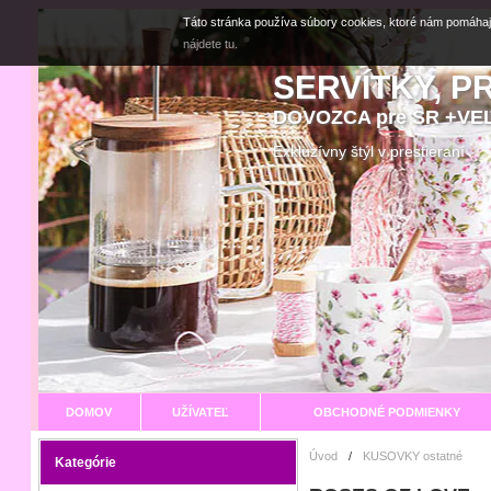
Táto stránka používa súbory cookies, ktoré nám pomáhaj
nájdete tu.
SERVÍTKY, P
DOVOZCA pre SR +V
Exkluzívny štýl v prestier
DOMOV
UŽÍVATEĽ
OBCHODNÉ PODMIENKY
Úvod
/
KUSOVKY ostatné
Kategórie