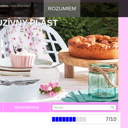
cookies.
Viac informácií
ROZUMIEM
UZÍVNY PLAST
VEĽKOOBCHOD
7
/
10