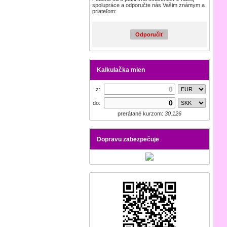
spolupráce a odporučte nás Vašim známym a
priateľom:
Odporučiť
Kalkulačka mien
z:
do:
prerátané kurzom:
30.126
Dopravu zabezpečuje