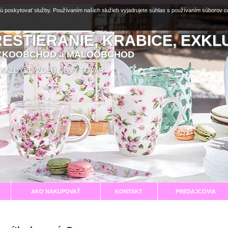
ú poskytovať služby. Používaním našich služieb vyjadrujete súhlas s používaním súborov 
RESTIERANIE, KRABICE, EXKL
EĽKOOBCHOD a MALOOBCHOD
aní KAŽDÝ TÝŽDEŇ NOVÝ TOVAR
AKO NAKUPOVAŤ
KONTAKT
PREDAJCOVIA