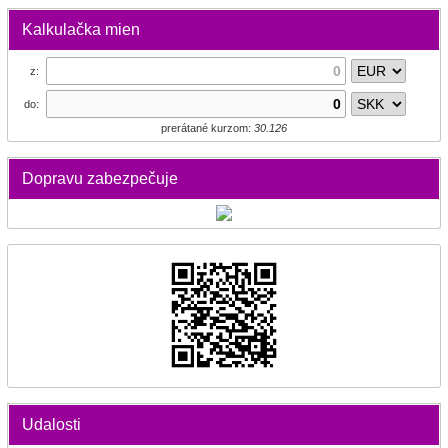
Kalkulačka mien
z:
do:
prerátané kurzom:
30.126
Dopravu zabezpečuje
Udalosti