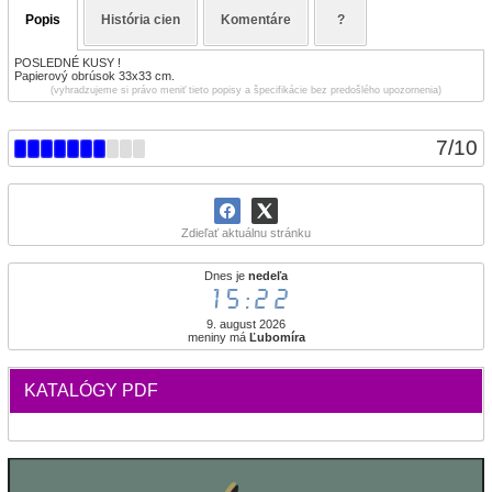
Popis
História cien
Komentáre
?
POSLEDNÉ KUSY !
Papierový obrúsok 33x33 cm.
(vyhradzujeme si právo meniť tieto popisy a špecifikácie bez predošlého upozornenia)
7
/
10
Zdieľať aktuálnu stránku
Dnes je
nedeľa
15:22
9. august 2026
meniny má
Ľubomíra
KATALÓGY PDF