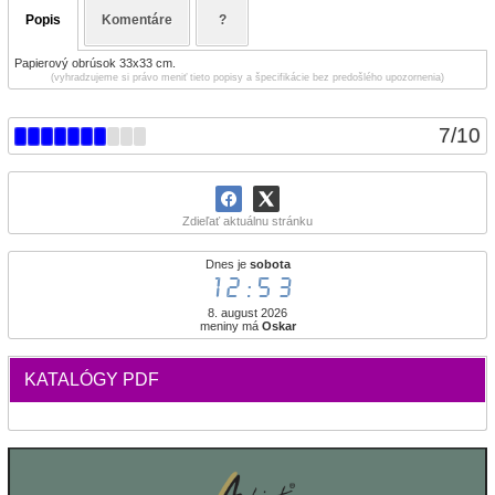
Popis
Komentáre
?
Papierový obrúsok 33x33 cm.
(vyhradzujeme si právo meniť tieto popisy a špecifikácie bez predošlého upozornenia)
7
/
10
Zdieľať aktuálnu stránku
Dnes je
sobota
12:53
8. august 2026
meniny má
Oskar
KATALÓGY PDF