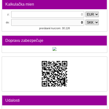
Kalkulačka mien
z:
do:
prerátané kurzom:
30.126
Dopravu zabezpečuje
Udalosti