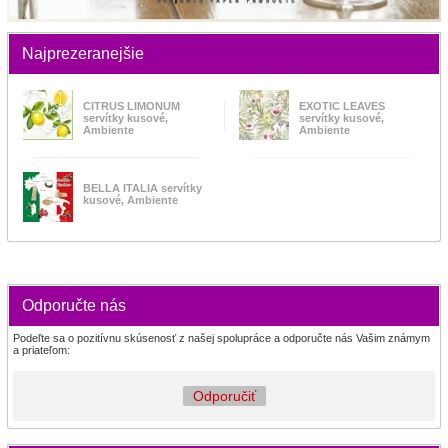
Najprezeranejšie
CITRUS LIMONUM
EXOTIC LEAVES
servítky kusové,
servítky kusové,
Ambiente
Ambiente
BELLA ITALIA servítky
kusové, Ambiente
Odporučte nás
Podeľte sa o pozitívnu skúsenosť z našej spolupráce a odporučte nás Vašim známym
a priateľom:
Odporučiť