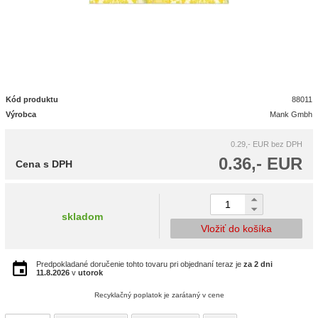
Kód produktu
88011
Výrobca
Mank Gmbh
0.29,- EUR
bez DPH
0.36,- EUR
Cena s DPH
skladom
Vložiť do košíka
Predpokladané doručenie tohto tovaru pri objednaní teraz je
za 2 dni
11.8.2026
v
utorok
Recyklačný poplatok je zarátaný v cene