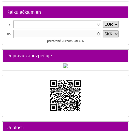
Kalkulačka mien
z:
do:
prerátané kurzom:
30.126
Dopravu zabezpečuje
Udalosti