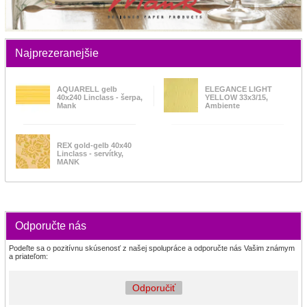
Najprezeranejšie
AQUARELL gelb
ELEGANCE LIGHT
40x240 Linclass - šerpa,
YELLOW 33x3/15,
Mank
Ambiente
REX gold-gelb 40x40
Linclass - servítky,
MANK
Odporučte nás
Podeľte sa o pozitívnu skúsenosť z našej spolupráce a odporučte nás Vašim známym
a priateľom:
Odporučiť