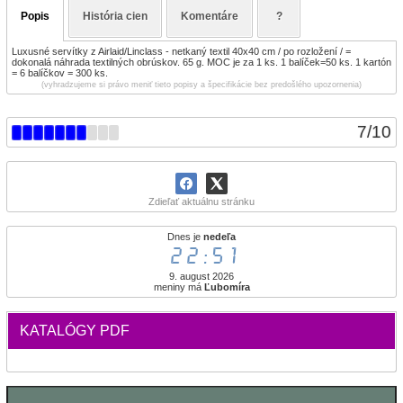
Popis
História cien
Komentáre
?
Luxusné servítky z Airlaid/Linclass - netkaný textil 40x40 cm / po rozložení / =
dokonalá náhrada textilných obrúskov. 65 g. MOC je za 1 ks. 1 balíček=50 ks. 1 kartón
= 6 balíčkov = 300 ks.
(vyhradzujeme si právo meniť tieto popisy a špecifikácie bez predošlého upozornenia)
7
/
10
Zdieľať aktuálnu stránku
Dnes je
nedeľa
22:51
9. august 2026
meniny má
Ľubomíra
KATALÓGY PDF