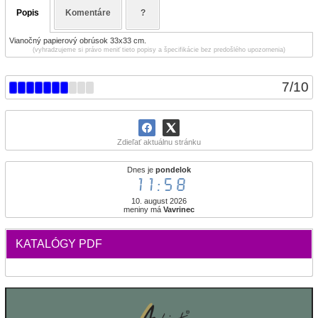
Popis
Komentáre
?
Vianočný papierový obrúsok 33x33 cm.
(vyhradzujeme si právo meniť tieto popisy a špecifikácie bez predošlého upozornenia)
7
/
10
Zdieľať aktuálnu stránku
Dnes je
pondelok
11:58
10. august 2026
meniny má
Vavrinec
KATALÓGY PDF