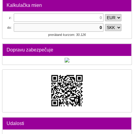
Kalkulačka mien
z:
do:
prerátané kurzom:
30.126
Dopravu zabezpečuje
Udalosti