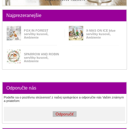
Najprezeranejšie
FOX IN FOREST
X-MAS ON ICE blue
servítky kusové,
servítky kusové,
Ambiente
Ambiente
SPARROW AND ROBIN
servítky kusové,
Ambiente
Odporučte nás
Podeľte sa o pozitívnu skúsenosť z našej spolupráce a odporučte nás Vašim známym
a priateľom:
Odporučiť