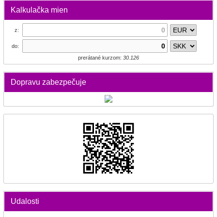
Kalkulačka mien
z:
do:
prerátané kurzom:
30.126
Dopravu zabezpečuje
Udalosti