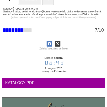
Saténová rolka 36 cm x 9,1 m.
Saténová látka, veľmi kvalitné a výborne tvarovateľná. Látka je decentne zakončená,
nemá žiadne lemovanie. Vhodné pre svadobnú dekoráciu stolov, stoličiek či interiéru.
(vyhradzujeme si právo meniť tieto popisy a špecifikácie bez predošlého upozornenia)
7
/
10
Zdieľať aktuálnu stránku
Dnes je
nedeľa
08:49
9. august 2026
meniny má
Ľubomíra
KATALÓGY PDF