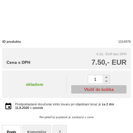
ID produktu
1014978
6.10,- EUR
bez DPH
7.50,- EUR
Cena s DPH
skladom
Vložiť do košíka
Predpokladané doručenie tohto tovaru pri objednaní teraz je
za 2 dni
11.8.2026
v
utorok
Recyklačný poplatok je zarátaný v cene
Popis
Komentáre
?