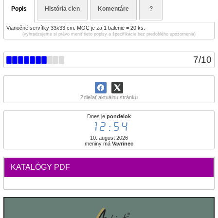
Popis
História cien
Komentáre
?
Vianočné servítky 33x33 cm. MOC je za 1 balenie = 20 ks.
(vyhradzujeme si právo meniť tieto popisy a špecifikácie bez predošlého upozornenia)
7
/
10
Zdieľať aktuálnu stránku
Dnes je
pondelok
12:54
10. august 2026
meniny má
Vavrinec
KATALÓGY PDF