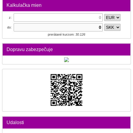
Kalkulačka mien
z:
do:
prerátané kurzom:
30.126
Dopravu zabezpečuje
Udalosti