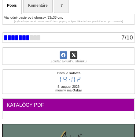
Popis
Komentáre
?
Vianočný papierový obrúsok 33x33 cm.
(vyhradzujeme si právo meniť tieto popisy a špecifikácie bez predošlého upozornenia)
7
/
10
Zdieľať aktuálnu stránku
Dnes je
sobota
19:02
8. august 2026
meniny má
Oskar
KATALÓGY PDF