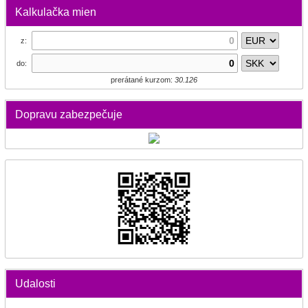
Kalkulačka mien
z:
do:
prerátané kurzom:
30.126
Dopravu zabezpečuje
Udalosti