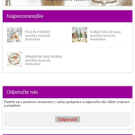
Najprezeranejšie
FOX IN FOREST
X-MAS ON ICE blue
servítky kusové,
servítky kusové,
Ambiente
Ambiente
SPARROW AND ROBIN
servítky kusové,
Ambiente
Odporučte nás
Podeľte sa o pozitívnu skúsenosť z našej spolupráce a odporučte nás Vašim známym
a priateľom:
Odporučiť