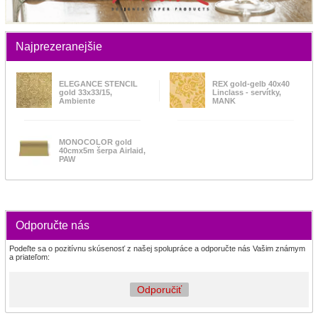
Najprezeranejšie
ELEGANCE STENCIL
REX gold-gelb 40x40
gold 33x33/15,
Linclass - servítky,
Ambiente
MANK
MONOCOLOR gold
40cmx5m šerpa Airlaid,
PAW
Odporučte nás
Podeľte sa o pozitívnu skúsenosť z našej spolupráce a odporučte nás Vašim známym
a priateľom:
Odporučiť