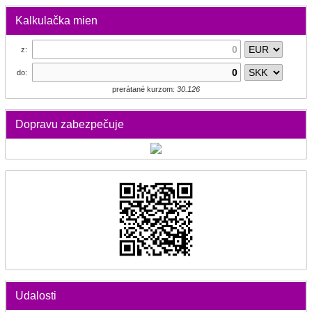
Kalkulačka mien
z:
do:
prerátané kurzom:
30.126
Dopravu zabezpečuje
Udalosti