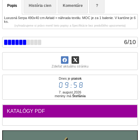
Popis
História cien
Komentáre
?
Luxusná šerpa 490x40 cm Airlaid = náhrada textilu. MOC je za 1 balenie. V kartóne je 6
ks.
(vyhradzujeme si právo meniť tieto popisy a špecifikácie bez predošlého upozornenia)
6
/
10
Zdieľať aktuálnu stránku
Dnes je
piatok
09:58
7. august 2026
meniny má
Štefánia
KATALÓGY PDF