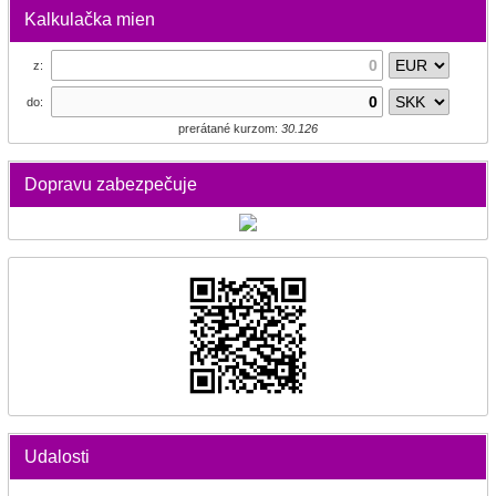
Kalkulačka mien
z:
do:
prerátané kurzom:
30.126
Dopravu zabezpečuje
Udalosti