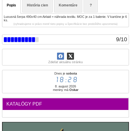
Popis
História cien
Komentáre
?
Luxusná šerpa 490x40 cm Airlaid = náhrada textilu. MOC je za 1 balenie. V kartóne je 6
ks.
(vyhradzujeme si právo meniť tieto popisy a špecifikácie bez predošlého upozornenia)
9
/
10
Zdieľať aktuálnu stránku
Dnes je
sobota
18:28
8. august 2026
meniny má
Oskar
KATALÓGY PDF