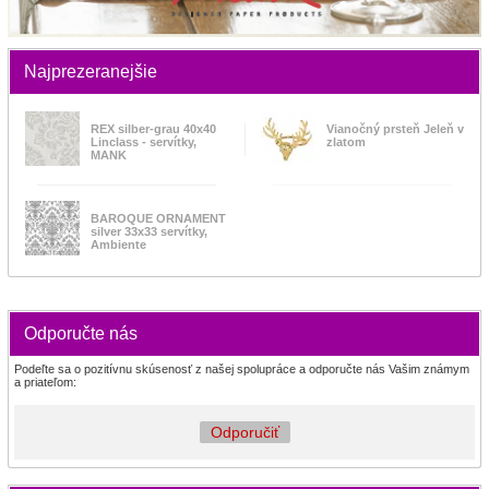
Najprezeranejšie
REX silber-grau 40x40
Vianočný prsteň Jeleň v
Linclass - servítky,
zlatom
MANK
BAROQUE ORNAMENT
silver 33x33 servítky,
Ambiente
Odporučte nás
Podeľte sa o pozitívnu skúsenosť z našej spolupráce a odporučte nás Vašim známym
a priateľom:
Odporučiť