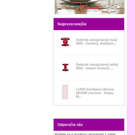
Najprezeranejšie
Svietnik obojstranný malý
RED - červený, Ambient...
Svietnik obojstranný veľký
RED - tmavo červený, ...
LUDO bordeaux-altrosa
40x240 Linclass - šerpa,
M...
Odporučte nás
Podeľte sa o pozitívnu skúsenosť z našej