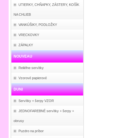
UTIERKY, CHŇAPKY, ZÁSTERY, KOŠÍK
NA CHLIEB
VANKÚŠIKY, PODLOŽKY
VRECKOVKY
ZÁPALKY
NOUVEAU
Reliéfne servítky
Vzorové papierové
DUNI
Servítky + šerpy VZOR
JEDNOFAREBNÉ servítky + šerpy +
obrusy
Puzdro na príbor