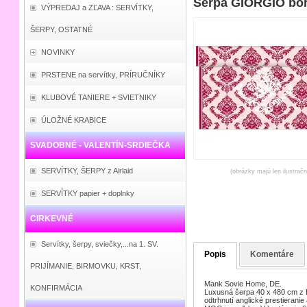
Šerpa GIORGIO bor
VÝPREDAJ a ZĽAVA : SERVÍTKY,
ŠERPY, OSTATNÉ
NOVINKY
PRSTENE na servítky, PRÍRUČNÍKY
KLUBOVÉ TANIERE + SVIETNIKY
ÚLOŽNÉ KRABICE
SVADOBNÉ - VALENTÍN-SRDIEČKA
SERVÍTKY, ŠERPY z Airlaid
(obrázky majú len ilustrač
SERVÍTKY papier + doplnky
CIRKEVNÉ
Servítky, šerpy, sviečky,...na 1. SV.
Popis
Komentáre
PRIJÍMANIE, BIRMOVKU, KRST,
Mank Sovie Home, DE.
KONFIRMÁCIA
Luxusná šerpa 40 x 480 cm z L
odtrhnutí anglické prestieranie