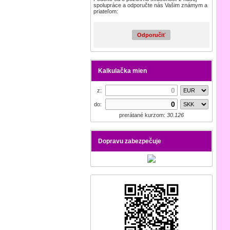
spolupráce a odporučte nás Vašim známym a
priateľom:
Odporučiť
Kalkulačka mien
z:
do:
prerátané kurzom:
30.126
Dopravu zabezpečuje