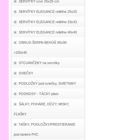
SERVÍTKY vzor 25x25 cm
SERVÍTKY ELEGANCE reliéfne 25x25
SERVÍTKY ELEGANCE reliéfne 33x33
SERVÍTKY ELEGANCE reliéfne 40x40
OBRUS-ŠERPA-BEHÚŇ 90x90
+150x40
STOJANČEKY na servítky
SVIEČKY
PODLOŽKY pod sviečky, SVIETNIKY
PODNOSY - TÁCKY plast
ŠÁLKY, POHÁRE, DÓZY, MISKY,
FĽAŠKY
TAŠKY, PODLOŽKY/PRESTIERANIE
pod taniere PVC