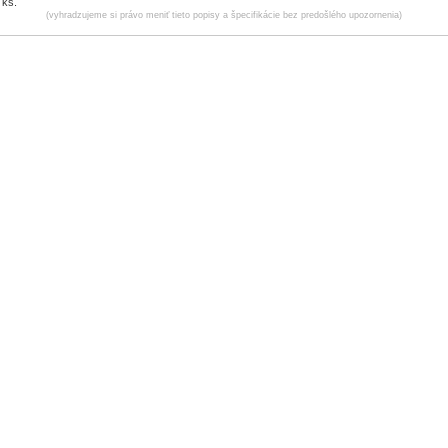
 ks.
(vyhradzujeme si právo meniť tieto popisy a špecifikácie bez predošlého upozornenia)