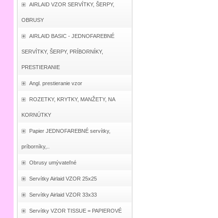
AIRLAID VZOR SERVÍTKY, ŠERPY,
OBRUSY
AIRLAID BASIC - JEDNOFAREBNÉ
SERVÍTKY, ŠERPY, PRÍBORNÍKY,
PRESTIERANIE
Angl. prestieranie vzor
ROZETKY, KRYTKY, MANŽETY, NA
KORNÚTKY
Papier JEDNOFAREBNÉ servítky,
príborníky,..
Obrusy umývateľné
Servítky Airlaid VZOR 25x25
Servítky Airlaid VZOR 33x33
Servítky VZOR TISSUE = PAPIEROVÉ