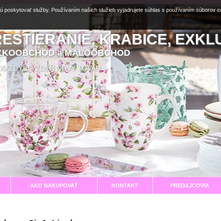
ú poskytovať služby. Používaním našich služieb vyjadrujete súhlas s používaním súborov 
RESTIERANIE, KRABICE, EXKL
EĽKOOBCHOD a MALOOBCHOD
aní KAŽDÝ TÝŽDEŇ NOVÝ TOVAR
AKO NAKUPOVAŤ
KONTAKT
PREDAJCOVIA