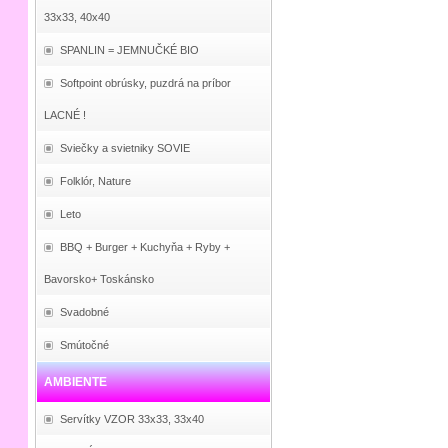
33x33, 40x40
SPANLIN = JEMNUČKÉ BIO
Softpoint obrúsky, puzdrá na príbor
LACNÉ !
Sviečky a svietniky SOVIE
Folklór, Nature
Leto
BBQ + Burger + Kuchyňa + Ryby +
Bavorsko+ Toskánsko
Svadobné
Smútočné
AMBIENTE
Servítky VZOR 33x33, 33x40