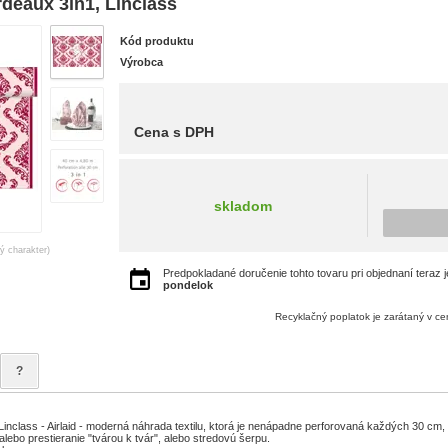
deaux 3in1, Linclass
Kód produktu
Výrobca
Cena s DPH
skladom
ný charakter)
Predpokladané doručenie tohto tovaru pri objednaní teraz 
pondelok
Recyklačný poplatok je zarátaný v c
?
inclass - Airlaid - moderná náhrada textilu, ktorá je nenápadne perforovaná každých 30 cm
 alebo prestieranie "tvárou k tvár", alebo stredovú šerpu.