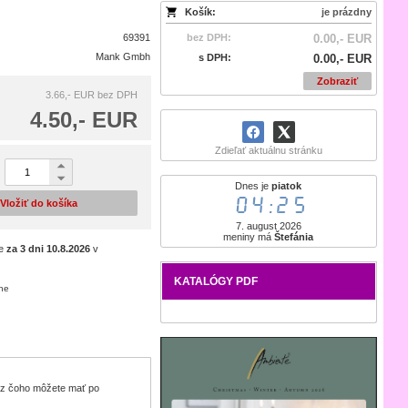
Košík:
je prázdny
69391
bez DPH:
0.00,- EUR
Mank Gmbh
s DPH:
0.00,- EUR
Zobraziť
3.66,- EUR
bez DPH
4.50,- EUR
Zdieľať aktuálnu stránku
Dnes je
piatok
04:25
Vložiť do košíka
7. august 2026
meniny má
Štefánia
je
za 3 dni
10.8.2026
v
KATALÓGY PDF
ene
, z čoho môžete mať po