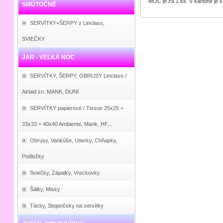
MOC je za 1 ks. V kartóne je 6
SMÚTOČNÉ
SERVÍTKY+ŠERPY z Linclass,
SVIEČKY
JAR - VEĽKÁ NOC
SERVÍTKY, ŠERPY, OBRUSY Linclass /
Airlaid zn. MANK, DUNI
SERVÍTKY papierové / Tissue 25x25 +
33x33 + 40x40 Ambiente, Mank, HF,..
Obrusy, Vankúše, Utierky, Chňapky,
Podložky
Sviečky, Zápalky, Vreckovky
Šálky, Misky
Tácky, Stojančeky na servítky