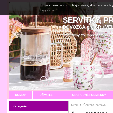
Táto stránka používa súbory cookies, ktoré nám pomáhaj
nájdete tu.
SERVÍTKY, P
DOVOZCA pre SR +V
Exkluzívny štýl v prestier
DOMOV
UŽÍVATEĽ
OBCHODNÉ PODMIENKY
Úvod
/
Červená, bordová
Kategórie