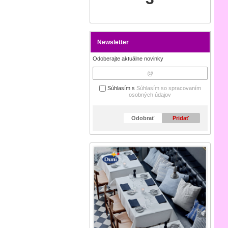
Newsletter
Odoberajte aktuálne novinky
Súhlasím s
Súhlasím so spracovaním
osobných údajov
Odobrať
Pridať