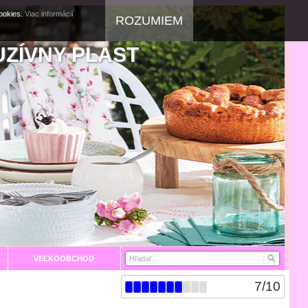
cookies.
Viac informácií
ROZUMIEM
UZÍVNY PLAST
VEĽKOOBCHOD
7
/
10