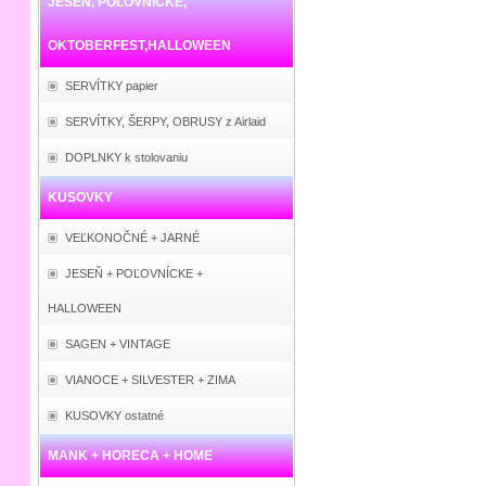
JESEŇ, POĽOVNÍCKE,
OKTOBERFEST,HALLOWEEN
SERVÍTKY papier
SERVÍTKY, ŠERPY, OBRUSY z Airlaid
DOPLNKY k stolovaniu
KUSOVKY
VEĽKONOČNÉ + JARNÉ
JESEŇ + POĽOVNÍCKE +
HALLOWEEN
SAGEN + VINTAGE
VIANOCE + SILVESTER + ZIMA
KUSOVKY ostatné
MANK + HORECA + HOME