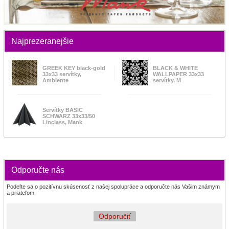
Najprezeranejšie
GREEK KEY black-gold
BLACK & WHITE
33x33 servítky,
WALLPAPER 33x33
Ambiente
servítky, M
Servítky BASIC
SCHWARZ 33x33/50
Linclass, Mank
Odporučte nás
Podeľte sa o pozitívnu skúsenosť z našej spolupráce a odporučte nás Vašim známym
a priateľom:
Odporučiť