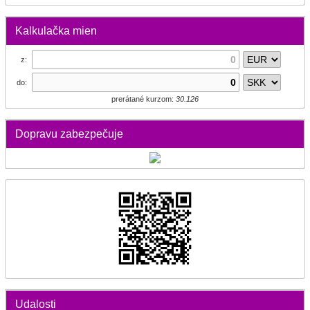
Kalkulačka mien
z:
do:
prerátané kurzom:
30.126
Dopravu zabezpečuje
Udalosti