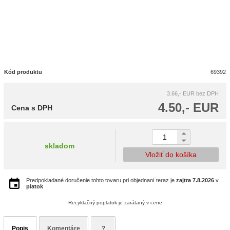
Kód produktu
69392
3.66,- EUR
bez DPH
4.50,- EUR
Cena s DPH
skladom
Vložiť do košíka
Predpokladané doručenie tohto tovaru pri objednaní teraz je
zajtra
7.8.2026
v
piatok
Recyklačný poplatok je zarátaný v cene
Popis
Komentáre
?