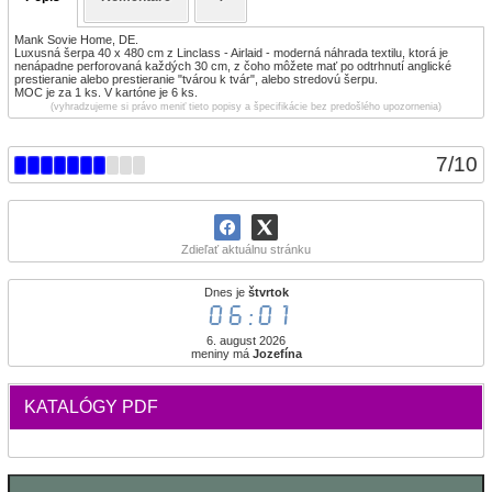
Mank Sovie Home, DE.
Luxusná šerpa 40 x 480 cm z Linclass - Airlaid - moderná náhrada textilu, ktorá je
nenápadne perforovaná každých 30 cm, z čoho môžete mať po odtrhnutí anglické
prestieranie alebo prestieranie "tvárou k tvár", alebo stredovú šerpu.
MOC je za 1 ks. V kartóne je 6 ks.
(vyhradzujeme si právo meniť tieto popisy a špecifikácie bez predošlého upozornenia)
7
/
10
Zdieľať aktuálnu stránku
Dnes je
štvrtok
06:01
6. august 2026
meniny má
Jozefína
KATALÓGY PDF