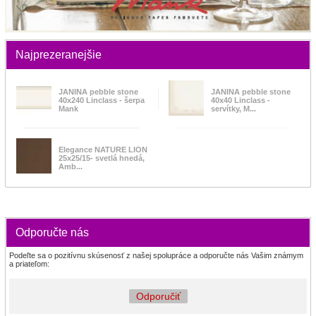
Najprezeranejšie
JANINA pebble stone
JANINA pebble stone
40x240 Linclass - šerpa
40x40 Linclass -
Mank
servítky, M...
Elegance NATURE LION
25x25/15- svetlá hnedá,
Amb...
Odporučte nás
Podeľte sa o pozitívnu skúsenosť z našej spolupráce a odporučte nás Vašim známym
a priateľom:
Odporučiť