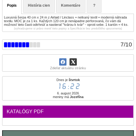
Popis
História cien
Komentáre
?
Luxusná šerpa 40 cm x 24 m z Airlaid / Linclass = netkaný textil = moderná náhrada
textilu. MOC je za 1 ks. Každých 120 cm je nenápadne perforovaná, čo vám dá
možnosť tieto časti odtrhnúť a nastierať "tvárou k tvár" - oproti sebe. 1 kartón = 4 ks.
(vyhradzujeme si právo meniť tieto popisy a špecifikácie bez predošlého upozornenia)
7
/
10
Zdieľať aktuálnu stránku
Dnes je
štvrtok
16:22
6. august 2026
meniny má
Jozefína
KATALÓGY PDF