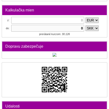
Kalkulačka mien
z:
do:
prerátané kurzom:
30.126
Dopravu zabezpečuje
Udalosti