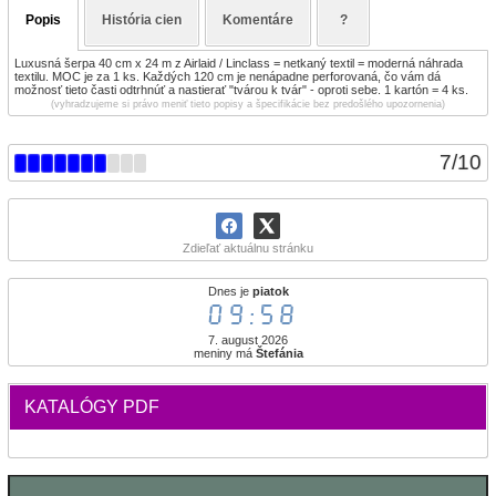
Popis
História cien
Komentáre
?
Luxusná šerpa 40 cm x 24 m z Airlaid / Linclass = netkaný textil = moderná náhrada
textilu. MOC je za 1 ks. Každých 120 cm je nenápadne perforovaná, čo vám dá
možnosť tieto časti odtrhnúť a nastierať "tvárou k tvár" - oproti sebe. 1 kartón = 4 ks.
(vyhradzujeme si právo meniť tieto popisy a špecifikácie bez predošlého upozornenia)
7
/
10
Zdieľať aktuálnu stránku
Dnes je
piatok
09:58
7. august 2026
meniny má
Štefánia
KATALÓGY PDF