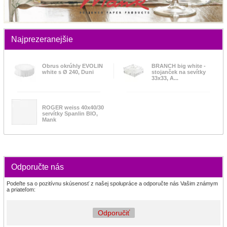
Najprezeranejšie
Obrus okrúhly EVOLIN
BRANCH big white -
white s Ø 240, Duni
stojanček na sevítky
33x33, A...
ROGER weiss 40x40/30
servítky Spanlin BIO,
Mank
Odporučte nás
Podeľte sa o pozitívnu skúsenosť z našej spolupráce a odporučte nás Vašim známym
a priateľom:
Odporučiť