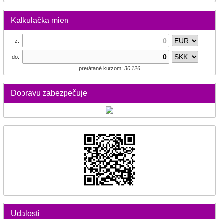
Kalkulačka mien
z:
do:
prerátané kurzom:
30.126
Dopravu zabezpečuje
Udalosti