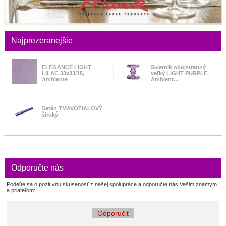
Najprezeranejšie
ELEGANCE LIGHT
Svietnik obojstranný
LILAC 33x33/15,
veľký LIGHT PURPLE,
Ambiente
Ambient...
Satén TMAVOFIALOVÝ
široký
Odporučte nás
Podeľte sa o pozitívnu skúsenosť z našej spolupráce a odporučte nás Vašim známym
a priateľom:
Odporučiť