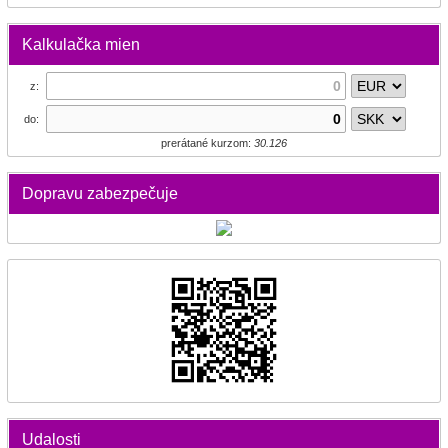
Kalkulačka mien
z:
do:
prerátané kurzom:
30.126
Dopravu zabezpečuje
Udalosti