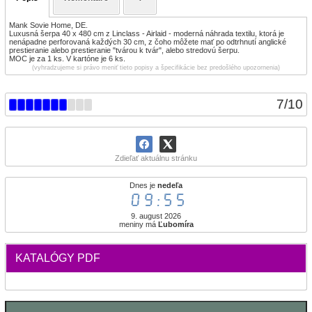
Mank Sovie Home, DE.
Luxusná šerpa 40 x 480 cm z Linclass - Airlaid - moderná náhrada textilu, ktorá je
nenápadne perforovaná každých 30 cm, z čoho môžete mať po odtrhnutí anglické
prestieranie alebo prestieranie "tvárou k tvár", alebo stredovú šerpu.
MOC je za 1 ks. V kartóne je 6 ks.
(vyhradzujeme si právo meniť tieto popisy a špecifikácie bez predošlého upozornenia)
7
/
10
Zdieľať aktuálnu stránku
Dnes je
nedeľa
09:55
9. august 2026
meniny má
Ľubomíra
KATALÓGY PDF