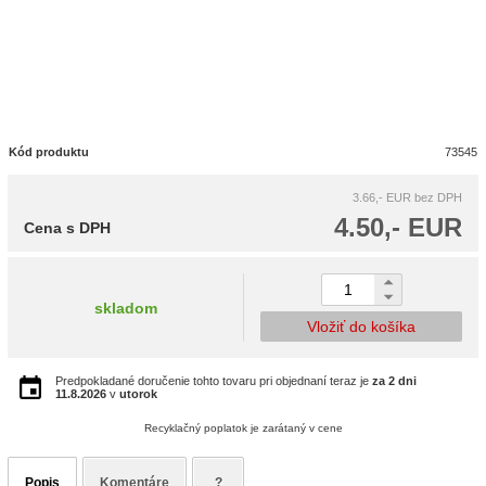
Kód produktu
73545
3.66,- EUR
bez DPH
4.50,- EUR
Cena s DPH
skladom
Vložiť do košíka
Predpokladané doručenie tohto tovaru pri objednaní teraz je
za 2 dni
11.8.2026
v
utorok
Recyklačný poplatok je zarátaný v cene
Popis
Komentáre
?