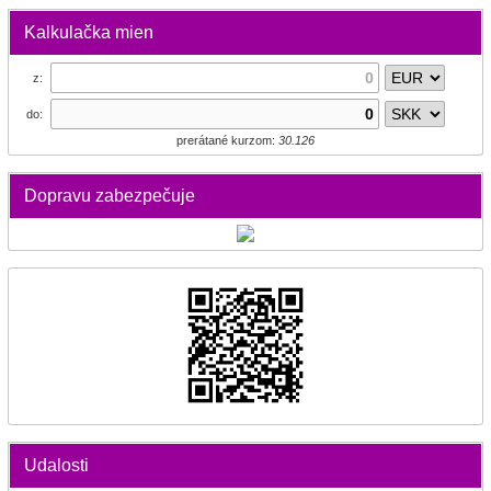
Kalkulačka mien
z:
do:
prerátané kurzom:
30.126
Dopravu zabezpečuje
Udalosti