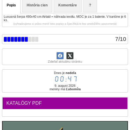
Popis
História cien
Komentáre
?
Luxusná šerpa 490x40 cm Airlaid = náhrada textilu. MOC je za 1 balenie. V kartóne je 6
ks.
(vyhradzujeme si právo meniť tieto popisy a špecifikácie bez predošlého upozornenia)
7
/
10
Zdieľať aktuálnu stránku
Dnes je
nedeľa
00:48
9. august 2026
meniny má
Ľubomíra
KATALÓGY PDF