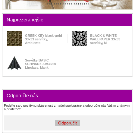
Najprezeranejšie
GREEK KEY black-gold
BLACK & WHITE
33x33 servítky,
WALLPAPER 33x33
Ambiente
servítky, M
Servítky BASIC
SCHWARZ 33x33/50
Linclass, Mank
Odporučte nás
Podeľte sa o pozitívnu skúsenosť z našej spolupráce a odporučte nás Vašim známym
a priateľom:
Odporučiť