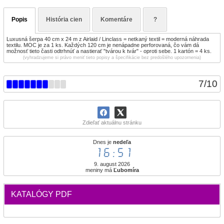
Popis
História cien
Komentáre
?
Luxusná šerpa 40 cm x 24 m z Airlaid / Linclass = netkaný textil = moderná náhrada
textilu. MOC je za 1 ks. Každých 120 cm je nenápadne perforovaná, čo vám dá
možnosť tieto časti odtrhnúť a nastierať "tvárou k tvár" - oproti sebe. 1 kartón = 4 ks.
(vyhradzujeme si právo meniť tieto popisy a špecifikácie bez predošlého upozornenia)
7
/
10
Zdieľať aktuálnu stránku
Dnes je
nedeľa
16:51
9. august 2026
meniny má
Ľubomíra
KATALÓGY PDF