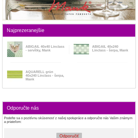
Najprezeranejšie
ABIGAIL 40x40 Linclass
ABIGAIL 40x240
- servítky, Mank
Linclass - šerpa, Mank
AQUARELL grün
40x240 Linclass - šerpa,
Mank
Odporučte nás
Podeľte sa o pozitívnu skúsenosť z našej spolupráce a odporučte nás Vašim známym
a priateľom:
Odporučiť