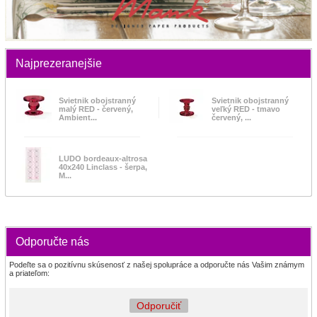
Najprezeranejšie
Svietnik obojstranný
Svietnik obojstranný
malý RED - červený,
veľký RED - tmavo
Ambient...
červený, ...
LUDO bordeaux-altrosa
40x240 Linclass - šerpa,
M...
Odporučte nás
Podeľte sa o pozitívnu skúsenosť z našej spolupráce a odporučte nás Vašim známym
a priateľom:
Odporučiť