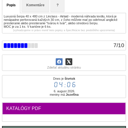
Popis
Komentáre
?
Luxusná šerpa 40 x 480 cm z Linclass - Airlaid - moderná náhrada textilu, ktorá je
nenápadne perforovaná každých 30 cm, z čoho môžete mať po odtrhnutí anglické
prestieranie alebo prestieranie "tvárou k tvár", alebo stredovú šerpu.
MOC je za 1 ks. V kartóne je 6 ks.
(vyhradzujeme si právo meniť tieto popisy a špecifikácie bez predošlého upozornenia)
7
/
10
Zdieľať aktuálnu stránku
Dnes je
štvrtok
04:06
6. august 2026
meniny má
Jozefína
KATALÓGY PDF