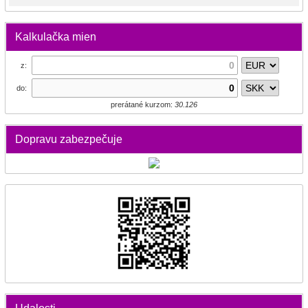
Kalkulačka mien
z:
do:
prerátané kurzom:
30.126
Dopravu zabezpečuje