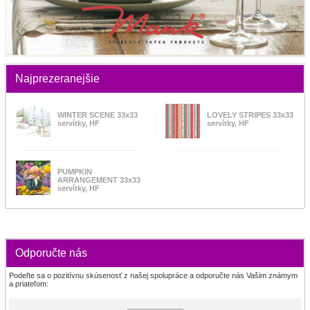
Najprezeranejšie
WINTER SCENE 33x33
LOVELY STRIPES 33x33
servítky, HF
servítky, HF
PUMPKIN
ARRANGEMENT 33x33
servítky, HF
Odporučte nás
Podeľte sa o pozitívnu skúsenosť z našej spolupráce a odporučte nás Vašim známym
a priateľom: