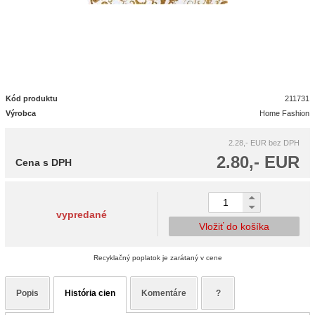
Kód produktu
211731
Výrobca
Home Fashion
2.28,- EUR
bez DPH
2.80,- EUR
Cena s DPH
vypredané
Vložiť do košíka
Recyklačný poplatok je zarátaný v cene
Popis
História cien
Komentáre
?