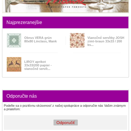
Najprezeranejšie
Obrus VERA grün
Vianočné servítky JOSH
80x80 Linclass, Mank
zimt-braun 33x33 / 200
ks...
LIROY aprikot
33x33/200 papier -
vianočné servít...
Odporučte nás
Podeľte sa o pozitívnu skúsenosť z našej spolupráce a odporučte nás Vašim známym
a priateľom:
Odporučiť