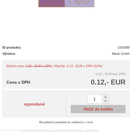
ID produktu
1003588
Výrobca
Mank Gmbh
Bežná cena:
0.25,- EUR s DPH
, Ušetríte: 0.13,- EUR s DPH (52%)
0.10,- EUR
bez DPH
0.12,- EUR
Cena s DPH
vypredané
Vložiť do košíka
Recyklačný poplatok je zarátaný v cene