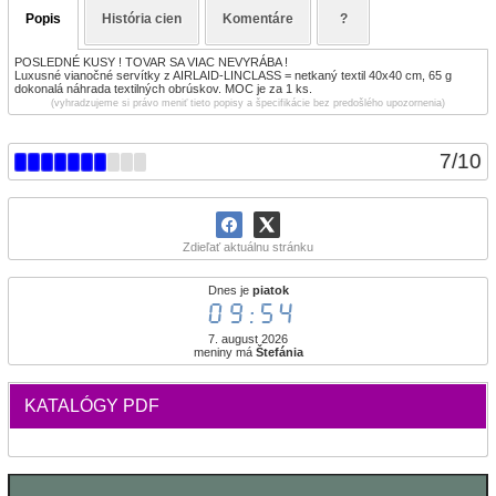
Popis
História cien
Komentáre
?
POSLEDNÉ KUSY ! TOVAR SA VIAC NEVYRÁBA !
Luxusné vianočné servítky z AIRLAID-LINCLASS = netkaný textil 40x40 cm, 65 g
dokonalá náhrada textilných obrúskov. MOC je za 1 ks.
(vyhradzujeme si právo meniť tieto popisy a špecifikácie bez predošlého upozornenia)
7
/
10
Zdieľať aktuálnu stránku
Dnes je
piatok
09:54
7. august 2026
meniny má
Štefánia
KATALÓGY PDF