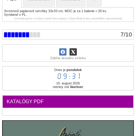
3vrstvové papierové servítky 33x33 cm. MOC je za 1 balenie = 20 ks.
Vyrobené v PL.
(vyhradzujeme si právo meniť tieto popisy a špecifikácie bez predošlého upozornenia)
7
/
10
Zdieľať aktuálnu stránku
Dnes je
pondelok
09:31
10. august 2026
meniny má
Vavrinec
KATALÓGY PDF