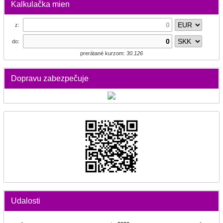
Kalkulačka mien
z:
do:
prerátané kurzom:
30.126
Dopravu zabezpečuje
Udalosti