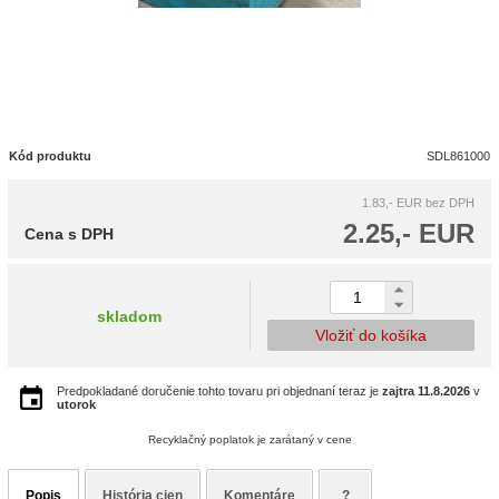
Kód produktu
SDL861000
1.83,- EUR
bez DPH
2.25,- EUR
Cena s DPH
skladom
Vložiť do košíka
Predpokladané doručenie tohto tovaru pri objednaní teraz je
zajtra
11.8.2026
v
utorok
Recyklačný poplatok je zarátaný v cene
Popis
História cien
Komentáre
?