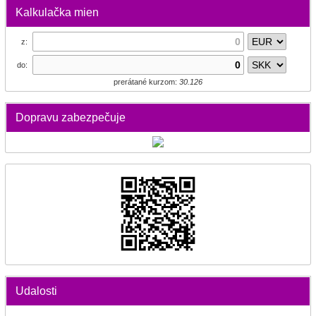
Kalkulačka mien
z:
do:
prerátané kurzom:
30.126
Dopravu zabezpečuje
Udalosti