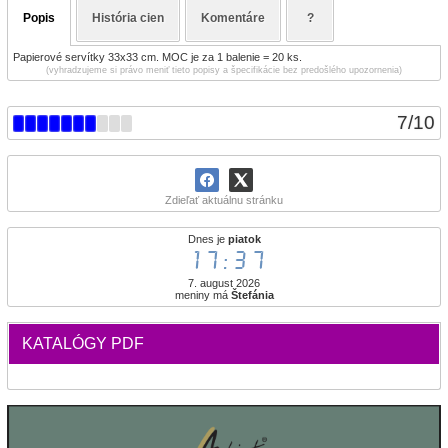
Popis
História cien
Komentáre
?
Papierové servítky 33x33 cm. MOC je za 1 balenie = 20 ks.
(vyhradzujeme si právo meniť tieto popisy a špecifikácie bez predošlého upozornenia)
7
/
10
Zdieľať aktuálnu stránku
Dnes je
piatok
17:37
7. august 2026
meniny má
Štefánia
KATALÓGY PDF