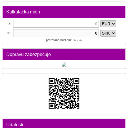
Kalkulačka mien
z:
do:
prerátané kurzom:
30.126
Dopravu zabezpečuje
Udalosti