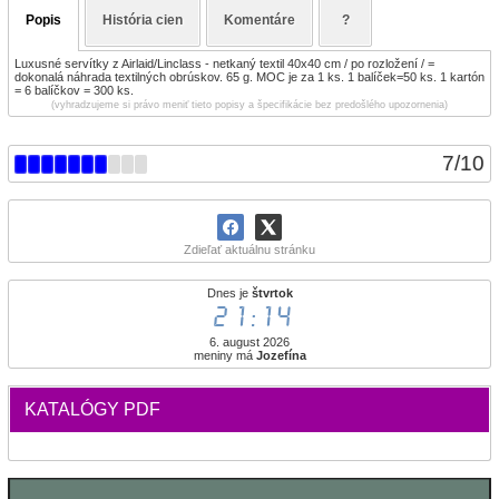
Popis
História cien
Komentáre
?
Luxusné servítky z Airlaid/Linclass - netkaný textil 40x40 cm / po rozložení / =
dokonalá náhrada textilných obrúskov. 65 g. MOC je za 1 ks. 1 balíček=50 ks. 1 kartón
= 6 balíčkov = 300 ks.
(vyhradzujeme si právo meniť tieto popisy a špecifikácie bez predošlého upozornenia)
7
/
10
Zdieľať aktuálnu stránku
Dnes je
štvrtok
21:14
6. august 2026
meniny má
Jozefína
KATALÓGY PDF