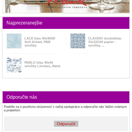
Najprezeranejšie
LACE blau 40x40/50
CLAUDIO dunkelblau
Soft Airlaid, PAW
33x33/100 papier -
servítky
servítky, ...
PABLO blau 40x40
servítky Linclass, Mank
Odporučte nás
Podeľte sa o pozitívnu skúsenosť z našej spolupráce a odporučte nás Vašim známym
a priateľom:
Odporučiť