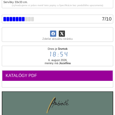
Servítky 33x33 cm.
(vyhradzujeme si právo meniť tieto popisy a špecifikácie bez predošlého upozornenia)
7
/
10
Zdieľať aktuálnu stránku
Dnes je
štvrtok
18:54
6. august 2026
meniny má
Jozefína
KATALÓGY PDF