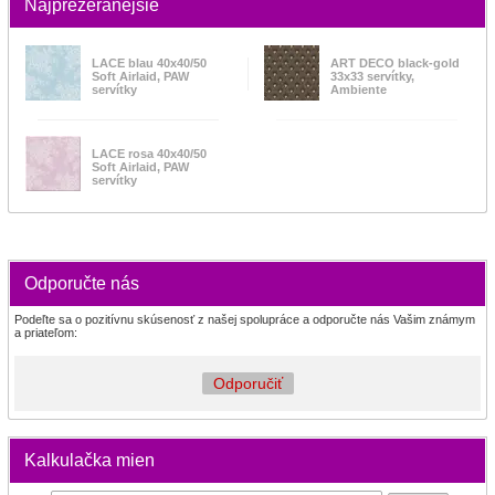
Najprezeranejšie
LACE blau 40x40/50
ART DECO black-gold
Soft Airlaid, PAW
33x33 servítky,
servítky
Ambiente
LACE rosa 40x40/50
Soft Airlaid, PAW
servítky
Odporučte nás
Podeľte sa o pozitívnu skúsenosť z našej spolupráce a odporučte nás Vašim známym
a priateľom:
Odporučiť
Kalkulačka mien