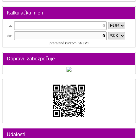
Kalkulačka mien
z:
do:
prerátané kurzom:
30.126
Dopravu zabezpečuje
Udalosti