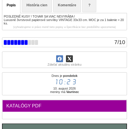
Popis
História cien
Komentáre
?
POSLEDNÉ KUSY ! TOVAR SA VIAC NEVYRÁBA !
Luxusné 3vrstvové papierové servítky VINTAGE 33x33 cm. MOC je za 1 balenie = 20
ks.
(vyhradzujeme si právo meniť tieto popisy a špecifikácie bez predošlého upozornenia)
7
/
10
Zdieľať aktuálnu stránku
Dnes je
pondelok
10:23
10. august 2026
meniny má
Vavrinec
KATALÓGY PDF