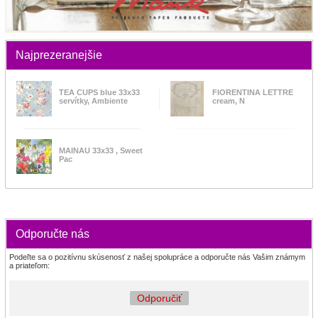
Najprezeranejšie
TEA CUPS blue 33x33
FIORENTINA LETTRE
servítky, Ambiente
cream, N
MAINAU 33x33 , Sweet
Pac
Odporučte nás
Podeľte sa o pozitívnu skúsenosť z našej spolupráce a odporučte nás Vašim známym
a priateľom:
Odporučiť