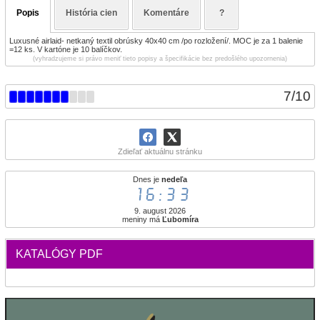
Popis
História cien
Komentáre
?
Luxusné airlaid- netkaný textil obrúsky 40x40 cm /po rozložení/. MOC je za 1 balenie
=12 ks. V kartóne je 10 balíčkov.
(vyhradzujeme si právo meniť tieto popisy a špecifikácie bez predošlého upozornenia)
7
/
10
Zdieľať aktuálnu stránku
Dnes je
nedeľa
16:33
9. august 2026
meniny má
Ľubomíra
KATALÓGY PDF