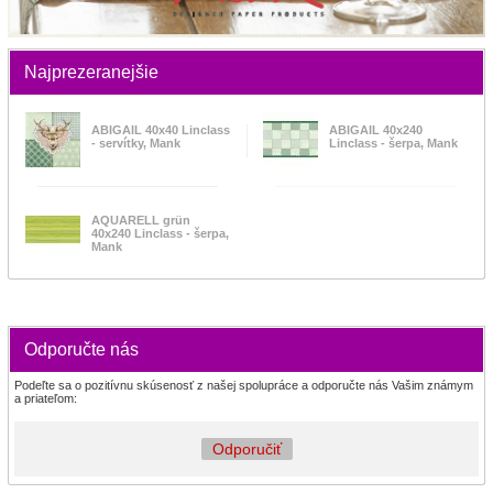
Najprezeranejšie
ABIGAIL 40x40 Linclass
ABIGAIL 40x240
- servítky, Mank
Linclass - šerpa, Mank
AQUARELL grün
40x240 Linclass - šerpa,
Mank
Odporučte nás
Podeľte sa o pozitívnu skúsenosť z našej spolupráce a odporučte nás Vašim známym
a priateľom:
Odporučiť