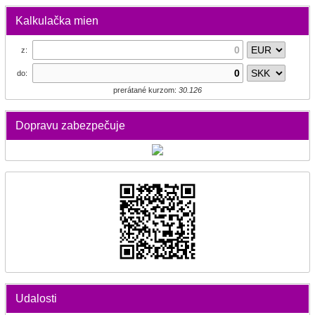
Kalkulačka mien
z:
do:
prerátané kurzom:
30.126
Dopravu zabezpečuje
Udalosti