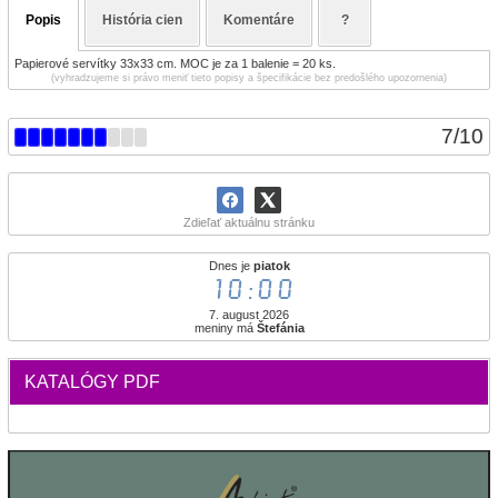
Popis
História cien
Komentáre
?
Papierové servítky 33x33 cm. MOC je za 1 balenie = 20 ks.
(vyhradzujeme si právo meniť tieto popisy a špecifikácie bez predošlého upozornenia)
7
/
10
Zdieľať aktuálnu stránku
Dnes je
piatok
10:00
7. august 2026
meniny má
Štefánia
KATALÓGY PDF