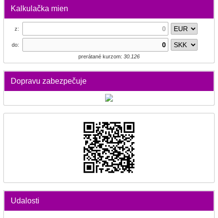
Kalkulačka mien
z:
do:
prerátané kurzom:
30.126
Dopravu zabezpečuje
Udalosti