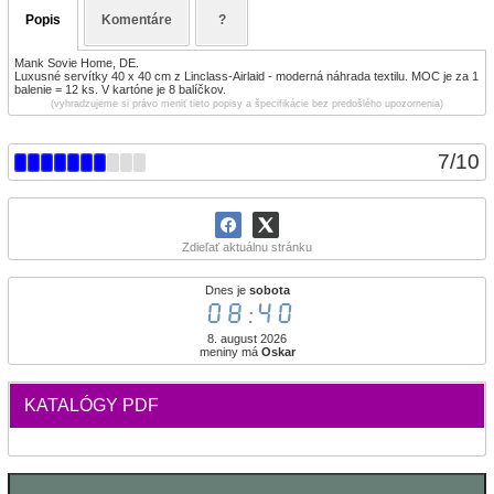
Popis
Komentáre
?
Mank Sovie Home, DE.
Luxusné servítky 40 x 40 cm z Linclass-Airlaid - moderná náhrada textilu. MOC je za 1
balenie = 12 ks. V kartóne je 8 balíčkov.
(vyhradzujeme si právo meniť tieto popisy a špecifikácie bez predošlého upozornenia)
7
/
10
Zdieľať aktuálnu stránku
Dnes je
sobota
08:40
8. august 2026
meniny má
Oskar
KATALÓGY PDF