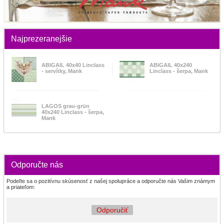
Najprezeranejšie
ABIGAIL 40x40 Linclass
ABIGAIL 40x240
- servítky, Mank
Linclass - šerpa, Mank
LAGOS grau-grün
40x240 Linclass - šerpa,
Mank
Odporučte nás
Podeľte sa o pozitívnu skúsenosť z našej spolupráce a odporučte nás Vašim známym
a priateľom:
Odporučiť