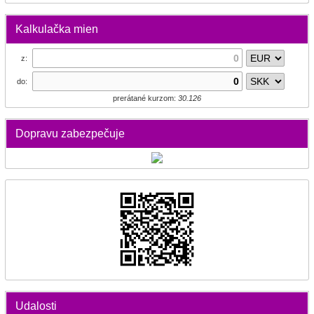
Kalkulačka mien
z:
do:
prerátané kurzom:
30.126
Dopravu zabezpečuje
Udalosti