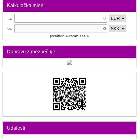
Kalkulačka mien
z:
do:
prerátané kurzom:
30.126
Dopravu zabezpečuje
Udalosti