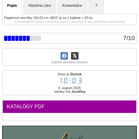
Popis
História cien
Komentáre
?
Papierové servítky 33x33 cm. MOC je za 1 balenie = 20 ks.
(vyhradzujeme si právo meniť tieto popisy a špecifikácie bez predošlého upozornenia)
7
/
10
Zdieľať aktuálnu stránku
Dnes je
štvrtok
10:03
6. august 2026
meniny má
Jozefína
KATALÓGY PDF