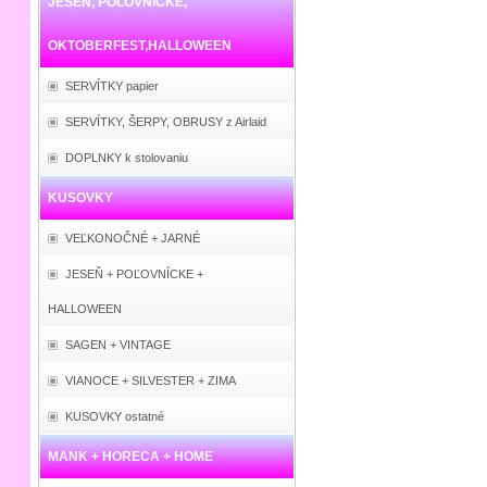
JESEŇ, POĽOVNÍCKE,
OKTOBERFEST,HALLOWEEN
SERVÍTKY papier
SERVÍTKY, ŠERPY, OBRUSY z Airlaid
DOPLNKY k stolovaniu
KUSOVKY
VEĽKONOČNÉ + JARNÉ
JESEŇ + POĽOVNÍCKE +
HALLOWEEN
SAGEN + VINTAGE
VIANOCE + SILVESTER + ZIMA
KUSOVKY ostatné
MANK + HORECA + HOME