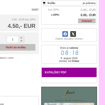
Košík:
je prázdny
69387
bez DPH:
0.00,- EUR
s DPH:
0.00,- EUR
3.66,- EUR
bez DPH
Zobraziť
4.50,- EUR
Zdieľať aktuálnu stránku
Vložiť do košíka
Dnes je
sobota
08:18
rátaný v cene
8. august 2026
meniny má
Oskar
KATALÓGY PDF
kov.