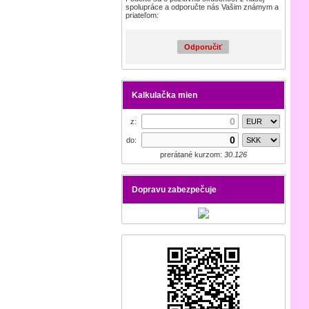
spolupráce a odporučte nás Vašim známym a
priateľom:
Odporučiť
Kalkulačka mien
z:
do:
prerátané kurzom:
30.126
Dopravu zabezpečuje