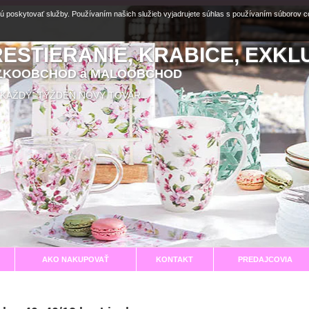
ú poskytovať služby. Používaním našich služieb vyjadrujete súhlas s používaním súborov 
RESTIERANIE, KRABICE, EXKL
EĽKOOBCHOD a MALOOBCHOD
aní KAŽDÝ TÝŽDEŇ NOVÝ TOVAR
AKO NAKUPOVAŤ
KONTAKT
PREDAJCOVIA