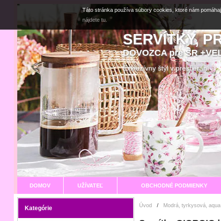
Táto stránka používa súbory cookies, ktoré nám pomáhaj
nájdete tu.
SERVÍTKY, P
DOVOZCA pre SR +V
Exkluzívny štýl v prestier
DOMOV
UŽÍVATEĽ
OBCHODNÉ PODMIENKY
Úvod
/
Modrá, tyrkysová, aqua
Kategórie