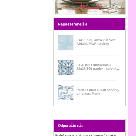
Najprezeranejšie
LACE blau 40x40/50 Soft
Airlaid, PAW servítky
CLAUDIO dunkelblau
33x33/100 papier - servítky,
...
PABLO blau 40x40 servítky
Linclass, Mank
Odporučte nás
Podeľte sa o pozitívnu skúsenosť z našej