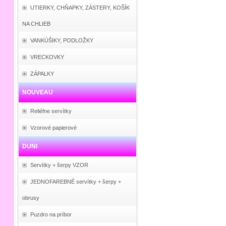
UTIERKY, CHŇAPKY, ZÁSTERY, KOŠÍK
NA CHLIEB
VANKÚŠIKY, PODLOŽKY
VRECKOVKY
ZÁPALKY
NOUVEAU
Reliéfne servítky
Vzorové papierové
DUNI
Servítky + šerpy VZOR
JEDNOFAREBNÉ servítky + šerpy +
obrusy
Puzdro na príbor