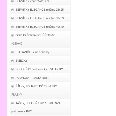
SERVÍTKY vzor 25x25 cm
SERVÍTKY ELEGANCE reliéfne 25x25
SERVÍTKY ELEGANCE reliéfne 33x33
SERVÍTKY ELEGANCE reliéfne 40x40
OBRUS-ŠERPA-BEHÚŇ 90x90
+150x40
STOJANČEKY na servítky
SVIEČKY
PODLOŽKY pod sviečky, SVIETNIKY
PODNOSY - TÁCKY plast
ŠÁLKY, POHÁRE, DÓZY, MISKY,
FĽAŠKY
TAŠKY, PODLOŽKY/PRESTIERANIE
pod taniere PVC