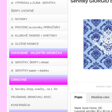
Servítky GIORGIO b
VÝPREDAJ a ZĽAVA : SERVÍTKY,
ŠERPY, OSTATNÉ
NOVINKY
PRSTENE na servítky, PRÍRUČNÍKY
KLUBOVÉ TANIERE + SVIETNIKY
ÚLOŽNÉ KRABICE
SVADOBNÉ - VALENTÍN-SRDIEČKA
SERVÍTKY, ŠERPY z Airlaid
SERVÍTKY papier + doplnky
CIRKEVNÉ
(obrázky majú l
Servítky, šerpy, sviečky,...na 1. SV.
Popis
História cien
PRIJÍMANIE, BIRMOVKU, KRST,
KONFIRMÁCIA
Mank Sovie Home, DE.
Luxusné servítky 40 x 40 cm z 