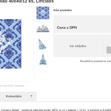
lau 40x40/12 ks, Linclass
Kód produktu
Cena s DPH
na otázku
Recyklačný poplatok je za
en ilustračný charakter)
Komentáre
?
Linclass-Airlaid - moderná náhrada textilu. MOC je za 1 balenie = 12 ks. V kartóne je 8 balíč