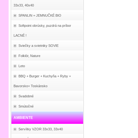
33x33, 40x40
SPANLIN = JEMNUČKÉ BIO
Softpoint obrúsky, puzdrá na príbor
LACNÉ !
Sviečky a svietniky SOVIE
Folklór, Nature
Leto
BBQ + Burger + Kuchyňa + Ryby +
Bavorsko+ Toskánsko
Svadobné
Smútočné
AMBIENTE
Servítky VZOR 33x33, 33x40