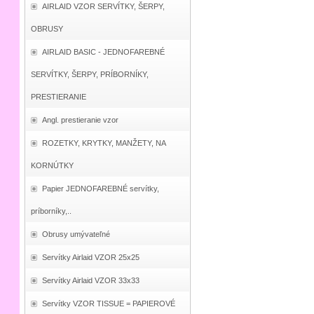
AIRLAID VZOR SERVÍTKY, ŠERPY,
OBRUSY
AIRLAID BASIC - JEDNOFAREBNÉ
SERVÍTKY, ŠERPY, PRÍBORNÍKY,
PRESTIERANIE
Angl. prestieranie vzor
ROZETKY, KRYTKY, MANŽETY, NA
KORNÚTKY
Papier JEDNOFAREBNÉ servítky,
príborníky,..
Obrusy umývateľné
Servítky Airlaid VZOR 25x25
Servítky Airlaid VZOR 33x33
Servítky VZOR TISSUE = PAPIEROVÉ