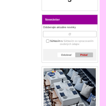
Newsletter
Odoberajte aktuálne novinky
Súhlasím s
Súhlasím so spracovaním
osobných údajov
Odobrať
Pridať