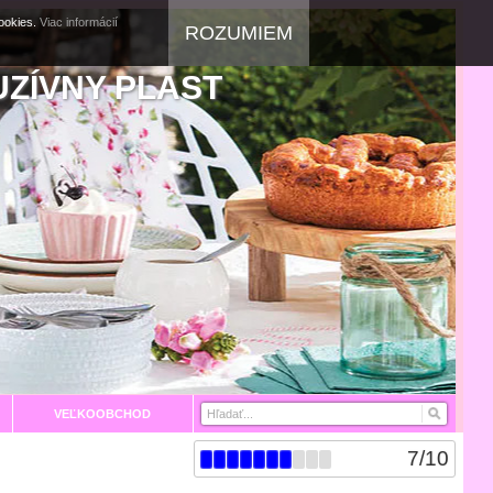
cookies.
Viac informácií
ROZUMIEM
UZÍVNY PLAST
VEĽKOOBCHOD
7
/
10