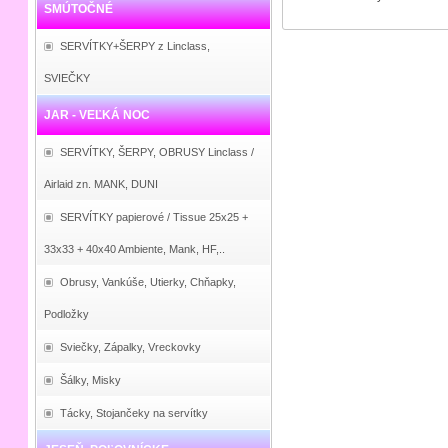
SMÚTOČNÉ
SERVÍTKY+ŠERPY z Linclass,
SVIEČKY
JAR - VEĽKÁ NOC
SERVÍTKY, ŠERPY, OBRUSY Linclass /
Airlaid zn. MANK, DUNI
SERVÍTKY papierové / Tissue 25x25 +
33x33 + 40x40 Ambiente, Mank, HF,..
Obrusy, Vankúše, Utierky, Chňapky,
Podložky
Sviečky, Zápalky, Vreckovky
Šálky, Misky
Tácky, Stojančeky na servítky