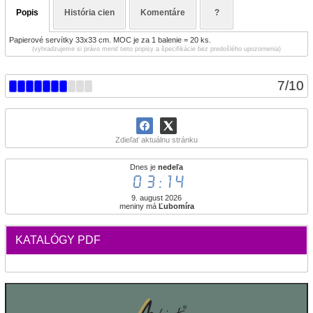
Popis
História cien
Komentáre
?
Papierové servítky 33x33 cm. MOC je za 1 balenie = 20 ks.
(vyhradzujeme si právo meniť tieto popisy a špecifikácie bez predošlého upozornenia)
7
/
10
Zdieľať aktuálnu stránku
Dnes je
nedeľa
03:14
9. august 2026
meniny má
Ľubomíra
KATALÓGY PDF