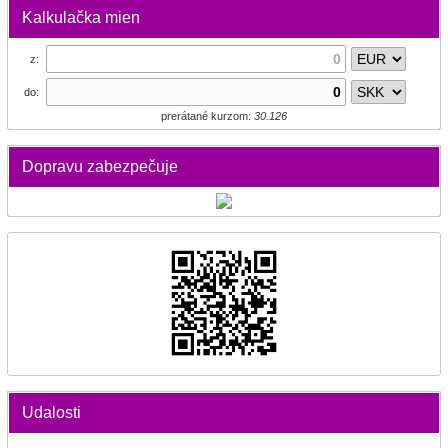
Kalkulačka mien
z:
do:
prerátané kurzom:
30.126
Dopravu zabezpečuje
Udalosti