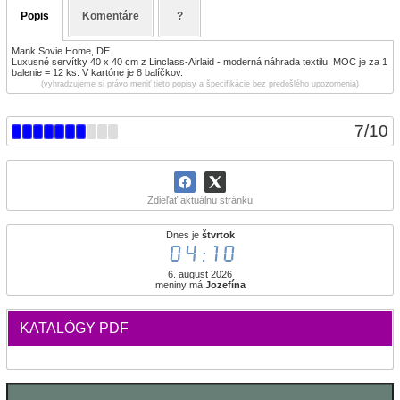
Popis
Komentáre
?
Mank Sovie Home, DE.
Luxusné servítky 40 x 40 cm z Linclass-Airlaid - moderná náhrada textilu. MOC je za 1
balenie = 12 ks. V kartóne je 8 balíčkov.
(vyhradzujeme si právo meniť tieto popisy a špecifikácie bez predošlého upozornenia)
7
/
10
Zdieľať aktuálnu stránku
Dnes je
štvrtok
04:10
6. august 2026
meniny má
Jozefína
KATALÓGY PDF