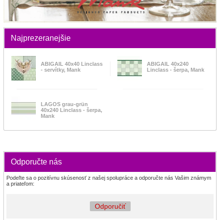
Najprezeranejšie
ABIGAIL 40x40 Linclass
ABIGAIL 40x240
- servítky, Mank
Linclass - šerpa, Mank
LAGOS grau-grün
40x240 Linclass - šerpa,
Mank
Odporučte nás
Podeľte sa o pozitívnu skúsenosť z našej spolupráce a odporučte nás Vašim známym
a priateľom:
Odporučiť