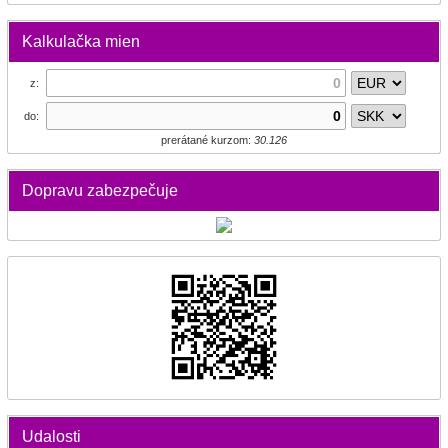
Kalkulačka mien
z:
do:
prerátané kurzom:
30.126
Dopravu zabezpečuje
Udalosti