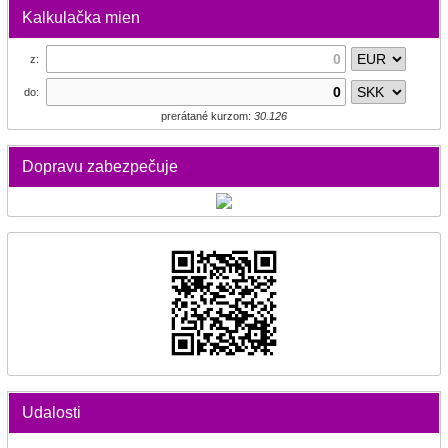
Kalkulačka mien
z:
do:
prerátané kurzom:
30.126
Dopravu zabezpečuje
Udalosti