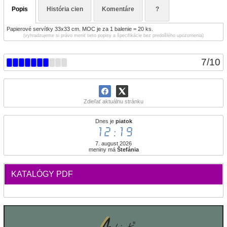
Popis
História cien
Komentáre
?
Papierové servítky 33x33 cm. MOC je za 1 balenie = 20 ks.
(vyhradzujeme si právo meniť tieto popisy a špecifikácie bez predošlého upozornenia)
7
/
10
Zdieľať aktuálnu stránku
Dnes je
piatok
12:19
7. august 2026
meniny má
Štefánia
KATALÓGY PDF