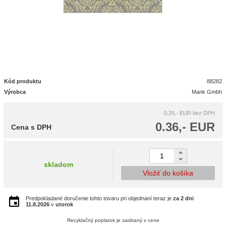
Kód produktu
88282
Výrobca
Mank Gmbh
0.29,- EUR
bez DPH
0.36,- EUR
Cena s DPH
skladom
Vložiť do košíka
Predpokladané doručenie tohto tovaru pri objednaní teraz je
za 2 dni
11.8.2026
v
utorok
Recyklačný poplatok je zarátaný v cene