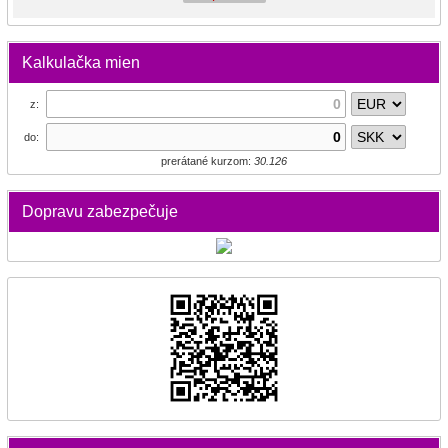
Kalkulačka mien
z:
do:
prerátané kurzom:
30.126
Dopravu zabezpečuje