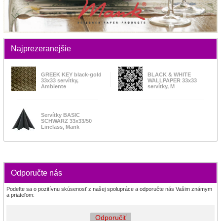
Najprezeranejšie
GREEK KEY black-gold
BLACK & WHITE
33x33 servítky,
WALLPAPER 33x33
Ambiente
servítky, M
Servítky BASIC
SCHWARZ 33x33/50
Linclass, Mank
Odporučte nás
Podeľte sa o pozitívnu skúsenosť z našej spolupráce a odporučte nás Vašim známym
a priateľom:
Odporučiť