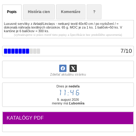
Popis
História cien
Komentáre
?
Luxusné servítky z Airlaid/Linclass - netkaný textil 40x40 cm / po rozložení / =
dokonalá náhrada textilných obrúskov. 65 g. MOC je za 1 ks. 1 balíček=50 ks. V
kartóne je 6 balíčkov = 300 ks.
(vyhradzujeme si právo meniť tieto popisy a špecifikácie bez predošlého upozornenia)
7
/
10
Zdieľať aktuálnu stránku
Dnes je
nedeľa
11:46
9. august 2026
meniny má
Ľubomíra
KATALÓGY PDF