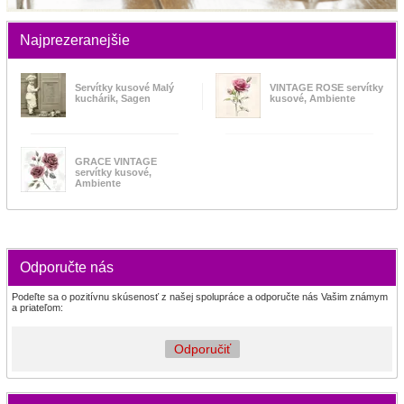
Najprezeranejšie
Servítky kusové Malý
VINTAGE ROSE servítky
kuchárik, Sagen
kusové, Ambiente
GRACE VINTAGE
servítky kusové,
Ambiente
Odporučte nás
Podeľte sa o pozitívnu skúsenosť z našej spolupráce a odporučte nás Vašim známym
a priateľom:
Odporučiť