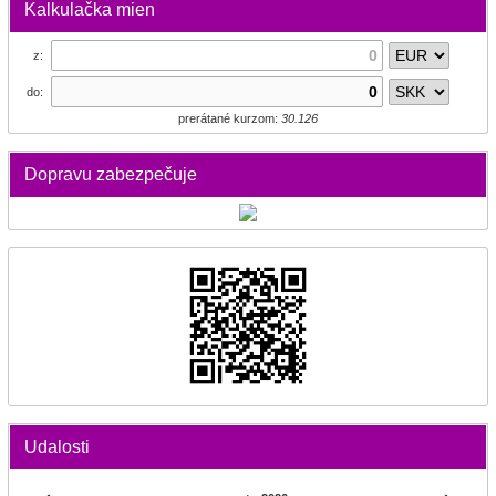
Kalkulačka mien
z:
do:
prerátané kurzom:
30.126
Dopravu zabezpečuje
Udalosti