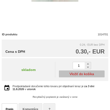
ID produktu
1014701
0.24,- EUR
bez DPH
0.30,- EUR
Cena s DPH
skladom
Vložiť do košíka
Predpokladané doručenie tohto tovaru pri objednaní teraz je
za 3 dni
11.8.2026
v
utorok
Recyklačný poplatok je zarátaný v cene
Popis
Komentáre
?