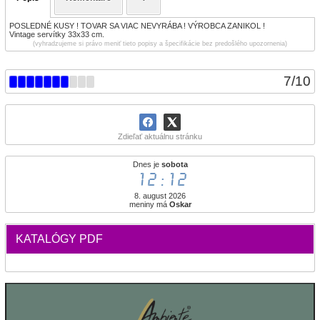
POSLEDNÉ KUSY ! TOVAR SA VIAC NEVYRÁBA ! VÝROBCA ZANIKOL !
Vintage servítky 33x33 cm.
(vyhradzujeme si právo meniť tieto popisy a špecifikácie bez predošlého upozornenia)
7
/
10
Zdieľať aktuálnu stránku
Dnes je
sobota
12:12
8. august 2026
meniny má
Oskar
KATALÓGY PDF