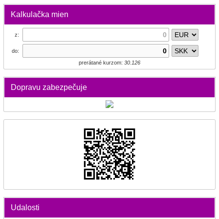
Kalkulačka mien
z:
do:
prerátané kurzom:
30.126
Dopravu zabezpečuje
Udalosti