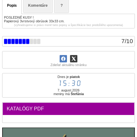
Popis
Komentáre
?
POSLEDNÉ KUSY !
Papierový 3vrstvový obrúsok 33x33 cm.
(vyhradzujeme si právo meniť tieto popisy a špecifikácie bez predošlého upozornenia)
7
/
10
Zdieľať aktuálnu stránku
Dnes je
piatok
15:30
7. august 2026
meniny má
Štefánia
KATALÓGY PDF