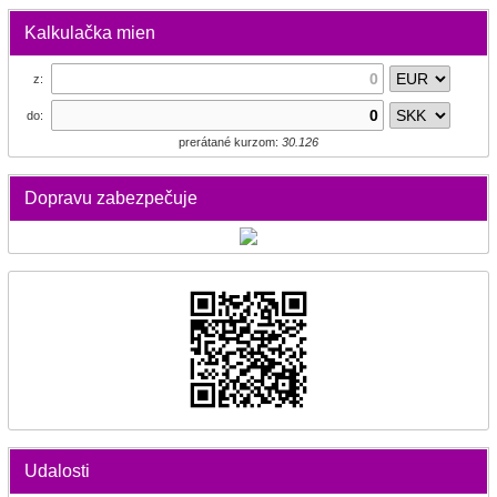
Kalkulačka mien
z:
do:
prerátané kurzom:
30.126
Dopravu zabezpečuje
Udalosti