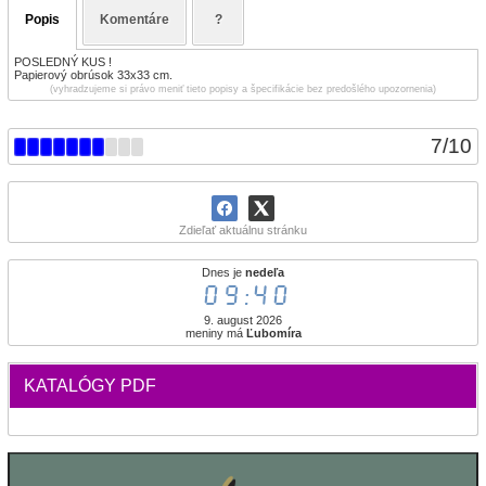
Popis
Komentáre
?
POSLEDNÝ KUS !
Papierový obrúsok 33x33 cm.
(vyhradzujeme si právo meniť tieto popisy a špecifikácie bez predošlého upozornenia)
7
/
10
Zdieľať aktuálnu stránku
Dnes je
nedeľa
09:40
9. august 2026
meniny má
Ľubomíra
KATALÓGY PDF