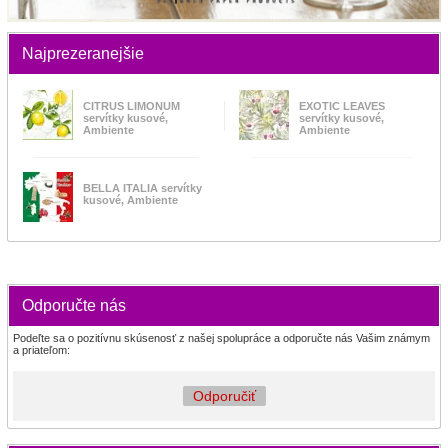
Najprezeranejšie
CITRUS LIMONUM
EXOTIC LEAVES
servítky kusové,
servítky kusové,
Ambiente
Ambiente
BELLA ITALIA servítky
kusové, Ambiente
Odporučte nás
Podeľte sa o pozitívnu skúsenosť z našej spolupráce a odporučte nás Vašim známym
a priateľom:
Odporučiť