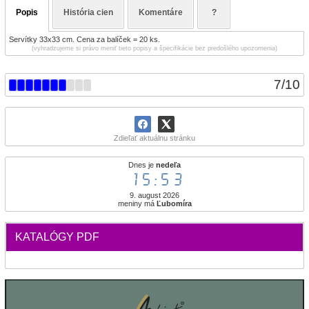
Popis
História cien
Komentáre
?
Servítky 33x33 cm. Cena za balíček = 20 ks.
(vyhradzujeme si právo meniť tieto popisy a špecifikácie bez predošlého upozornenia)
7
/
10
Zdieľať aktuálnu stránku
Dnes je
nedeľa
15:53
9. august 2026
meniny má
Ľubomíra
KATALÓGY PDF