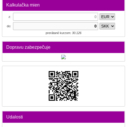
Kalkulačka mien
z:
do:
prerátané kurzom:
30.126
Dopravu zabezpečuje
Udalosti