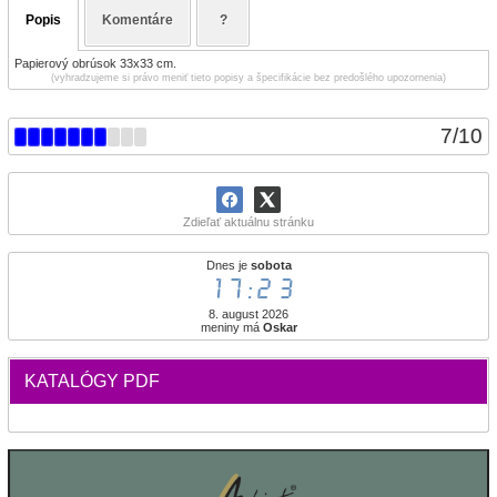
Popis
Komentáre
?
Papierový obrúsok 33x33 cm.
(vyhradzujeme si právo meniť tieto popisy a špecifikácie bez predošlého upozornenia)
7
/
10
Zdieľať aktuálnu stránku
Dnes je
sobota
17:23
8. august 2026
meniny má
Oskar
KATALÓGY PDF