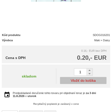
Kód produktu
SDOG016201
Výrobca
Maki + Daisy
0.16,- EUR
bez DPH
0.20,- EUR
Cena s DPH
skladom
Vložiť do košíka
Predpokladané doručenie tohto tovaru pri objednaní teraz je
za 3 dni
11.8.2026
v
utorok
Recyklačný poplatok je zarátaný v cene