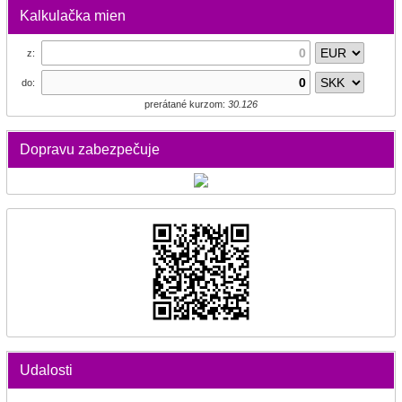
Kalkulačka mien
z:
do:
prerátané kurzom:
30.126
Dopravu zabezpečuje
Udalosti