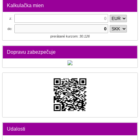
Kalkulačka mien
z:
do:
prerátané kurzom:
30.126
Dopravu zabezpečuje
Udalosti