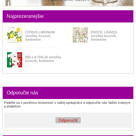
Najprezeranejšie
CITRUS LIMONUM
EXOTIC LEAVES
servítky kusové,
servítky kusové,
Ambiente
Ambiente
BELLA ITALIA servítky
kusové, Ambiente
Odporučte nás
Podeľte sa o pozitívnu skúsenosť z našej spolupráce a odporučte nás Vašim známym
a priateľom:
Odporučiť