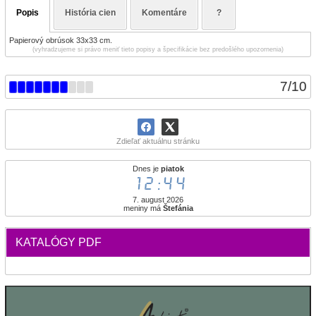
Popis
História cien
Komentáre
?
Papierový obrúsok 33x33 cm.
(vyhradzujeme si právo meniť tieto popisy a špecifikácie bez predošlého upozornenia)
7
/
10
Zdieľať aktuálnu stránku
Dnes je
piatok
12:44
7. august 2026
meniny má
Štefánia
KATALÓGY PDF