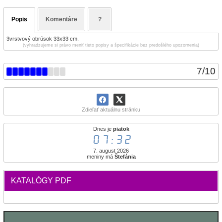
Popis
Komentáre
?
3vrstvový obrúsok 33x33 cm.
(vyhradzujeme si právo meniť tieto popisy a špecifikácie bez predošlého upozornenia)
7
/
10
Zdieľať aktuálnu stránku
Dnes je
piatok
07:32
7. august 2026
meniny má
Štefánia
KATALÓGY PDF