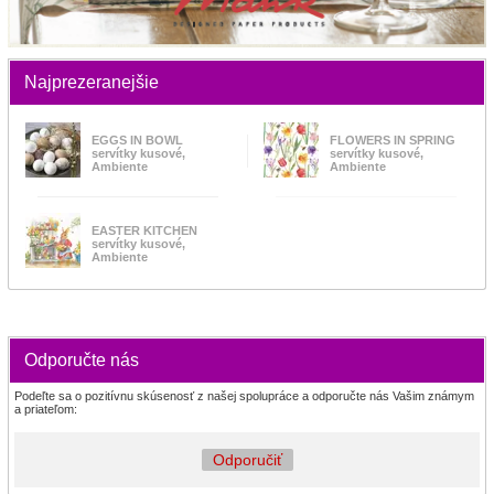
Najprezeranejšie
EGGS IN BOWL
FLOWERS IN SPRING
servítky kusové,
servítky kusové,
Ambiente
Ambiente
EASTER KITCHEN
servítky kusové,
Ambiente
Odporučte nás
Podeľte sa o pozitívnu skúsenosť z našej spolupráce a odporučte nás Vašim známym
a priateľom:
Odporučiť