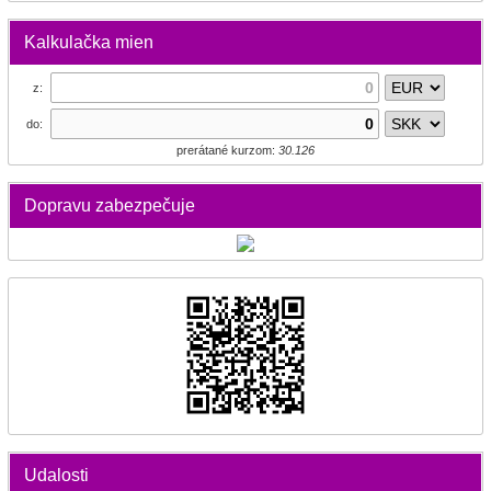
Kalkulačka mien
z:
do:
prerátané kurzom:
30.126
Dopravu zabezpečuje
Udalosti