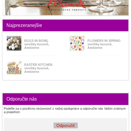
Najprezeranejšie
EGGS IN BOWL
FLOWERS IN SPRING
servítky kusové,
servítky kusové,
Ambiente
Ambiente
EASTER KITCHEN
servítky kusové,
Ambiente
Odporučte nás
Podeľte sa o pozitívnu skúsenosť z našej spolupráce a odporučte nás Vašim známym
a priateľom:
Odporučiť