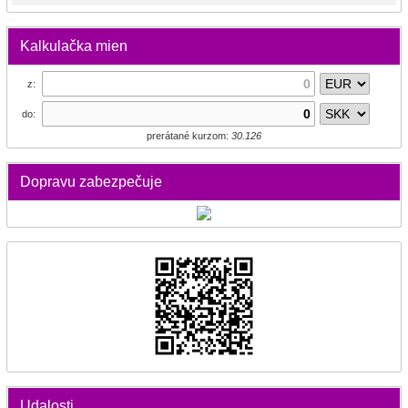
Kalkulačka mien
z:
do:
prerátané kurzom:
30.126
Dopravu zabezpečuje
Udalosti