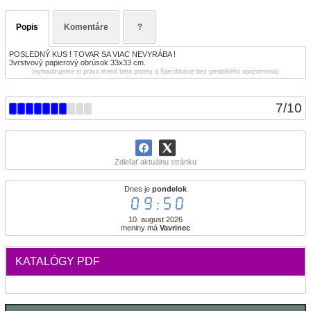
Popis
Komentáre
?
POSLEDNÝ KUS ! TOVAR SA VIAC NEVYRÁBA !
3vrstvový papierový obrúsok 33x33 cm.
(vyhradzujeme si právo meniť tieto popisy a špecifikácie bez predošlého upozornenia)
7
/
10
Zdieľať aktuálnu stránku
Dnes je
pondelok
09:50
10. august 2026
meniny má
Vavrinec
KATALÓGY PDF