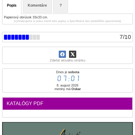
Popis
Komentáre
?
Papierový obrúsok 33x33 cm.
(vyhradzujeme si právo meniť tieto popisy a špecifikácie bez predošlého upozornenia)
7
/
10
Zdieľať aktuálnu stránku
Dnes je
sobota
07:01
8. august 2026
meniny má
Oskar
KATALÓGY PDF