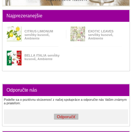
Najprezeranejšie
CITRUS LIMONUM
EXOTIC LEAVES
servítky kusové,
servítky kusové,
Ambiente
Ambiente
BELLA ITALIA servítky
kusové, Ambiente
Odporučte nás
Podeľte sa o pozitívnu skúsenosť z našej spolupráce a odporučte nás Vašim známym
a priateľom:
Odporučiť