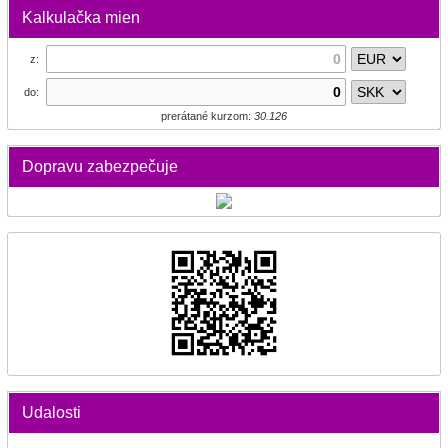
Kalkulačka mien
z:
do:
prerátané kurzom:
30.126
Dopravu zabezpečuje
Udalosti